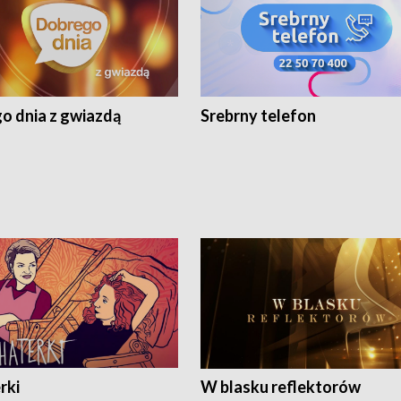
o dnia z gwiazdą
Srebrny telefon
rki
W blasku reflektorów