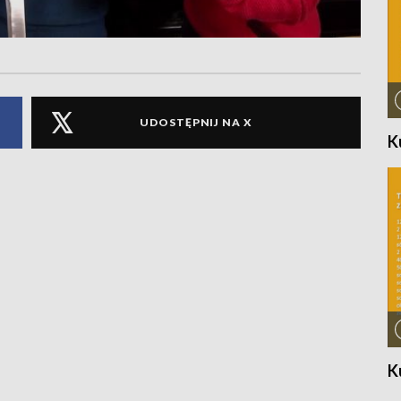
UDOSTĘPNIJ NA X
K
K