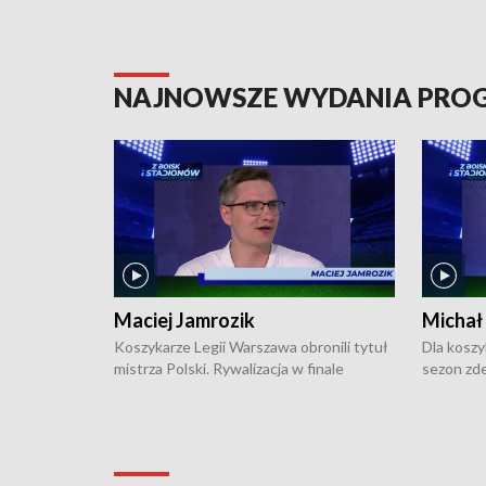
NAJNOWSZE WYDANIA PR
Maciej Jamrozik
Michał
Koszykarze Legii Warszawa obronili tytuł
Dla koszy
mistrza Polski. Rywalizacja w finale
sezon zde
ekstraklasy toczyła się do czterech
Najpierw 
zwycięstw i dopiero ostatni, siódmy mecz
międzyna
okazał się decydujący. W hali przy
Ligę Półn
Obrońców Tobruku na Bemowie
podbijać 
podopieczni estońskiego trenera Heiko
zasadnicz