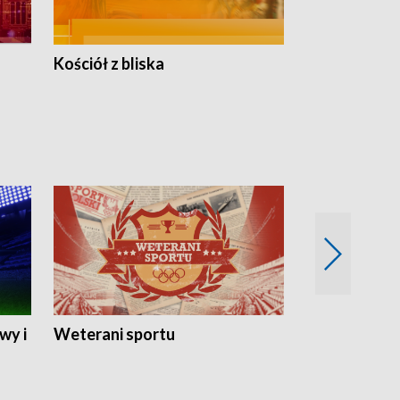
Kościół z bliska
wy i
Weterani sportu
Najlepsi Sp
2024