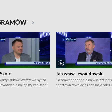
OGRAMÓW
 Szolc
Jarosław Lewandowski
karzy Dzików Warszawa był to
To prawdopodobnie największa pol
cydowanie najlepszy w historii.
sportowa rewelacja i sensacja roku.
pierwszy raz sięgnęli po
Chwalińska podbiła serca całej Pols
rodowe trofeum, wygrywając
kortach imienia Rolanda Garrosa w
ocno Europejską. Potem zaczęli
wielkoszlemowym turnieju French 
ekstraklasę. Po sezonie
przebijała się przez kwalifikacje, wyg
ym zadebiutowali w fazie play-
aż dziewięć pojedynków i dopiero w 