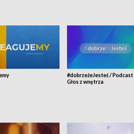
jemy
#dobrzeżeJesteś / Podcast 
Głos z wnętrza