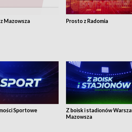
 z Mazowsza
Prosto z Radomia
ości Sportowe
Z boisk i stadionów Warsza
Mazowsza