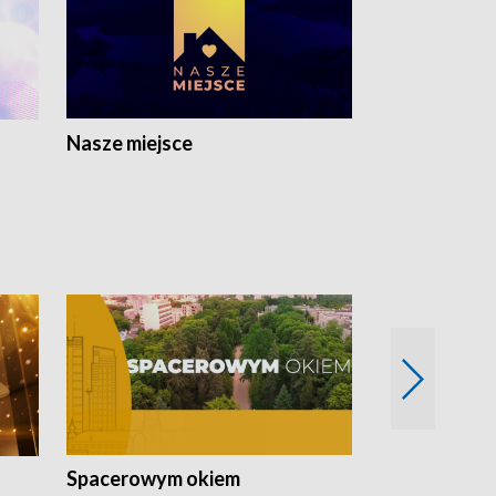
Nasze miejsce
Spacerowym okiem
Filmowe spo