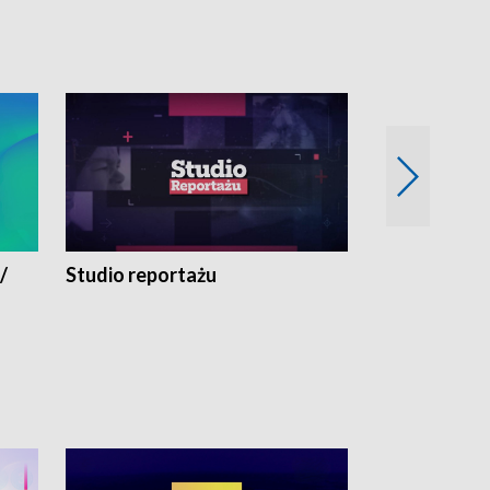
/
Studio reportażu
Eksperyment