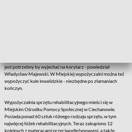
rehabilitacyjny był dostępny w miejskiej wypożyczalni. - To
jest bardzo pomocne, bo ten sprzęt jest dość drogi. Ja
kupiłem sobie rower za własne pieniądze, ale jakbym miał
jeszcze kupić kule, balkonik - wylicza Tadeusz Drang.
W podobnej sytuacji jest pan Władysław. Przez cukrzycę i
amputację nogi, by samemu się poruszać, musi korzystać z
wózka inwalidzkiego i balkonika. - Sobie przynoszę
wszystko przy tym chodziku, do lodówki, chodzę, a wózek mi
jest potrzebny by wyjechać na korytarz - powiedział
Władysław Majewski. W Miejskiej wypożyczalni można też
wypożyczyć kule inwalidzkie - niezbędne po złamaniach
kończyn.
Wypożyczalnia sprzętu rehabilitacyjnego mieści się w
Miejskim Ośrodku Pomocy Społecznej w Ciechanowie.
Posiada ponad 60 sztuk różnego rodzaju sprzętu, w tym
najwięcej łóżek rehabilitacyjnych. Teraz zakupiono 12
kolejnych z materacami przeciwodleżynowymi, a także