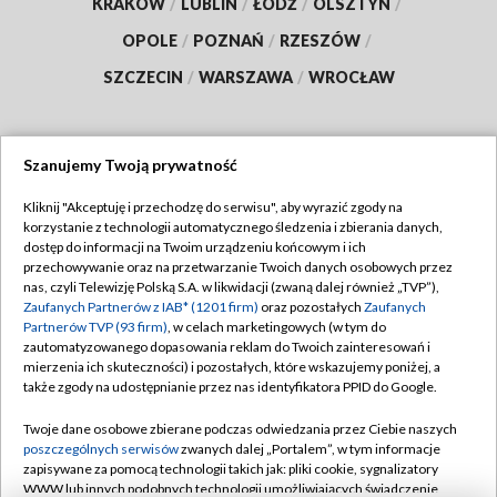
KRAKÓW
/
LUBLIN
/
ŁÓDŹ
/
OLSZTYN
/
OPOLE
/
POZNAŃ
/
RZESZÓW
/
SZCZECIN
/
WARSZAWA
/
WROCŁAW
Szanujemy Twoją prywatność
Dołącz do nas:
Kliknij "Akceptuję i przechodzę do serwisu", aby wyrazić zgody na
korzystanie z technologii automatycznego śledzenia i zbierania danych,
TVP
dostęp do informacji na Twoim urządzeniu końcowym i ich
Abonament TVP
przechowywanie oraz na przetwarzanie Twoich danych osobowych przez
Regulamin TVP
nas, czyli Telewizję Polską S.A. w likwidacji (zwaną dalej również „TVP”),
Emisja w TVP
Polityka prywatności
Zaufanych Partnerów z IAB* (1201 firm)
oraz pozostałych
Zaufanych
Partnerów TVP (93 firm)
, w celach marketingowych (w tym do
Centrum informacji TVP
Moje zgody
zautomatyzowanego dopasowania reklam do Twoich zainteresowań i
mierzenia ich skuteczności) i pozostałych, które wskazujemy poniżej, a
Naziemna Telewizja Cyfrowa
Pomoc
także zgody na udostępnianie przez nas identyfikatora PPID do Google.
Sklep TVP
Biuro reklamy
Twoje dane osobowe zbierane podczas odwiedzania przez Ciebie naszych
Rada Programowa
Kontakt
poszczególnych serwisów
zwanych dalej „Portalem”, w tym informacje
zapisywane za pomocą technologii takich jak: pliki cookie, sygnalizatory
System NOS
WWW lub innych podobnych technologii umożliwiających świadczenie