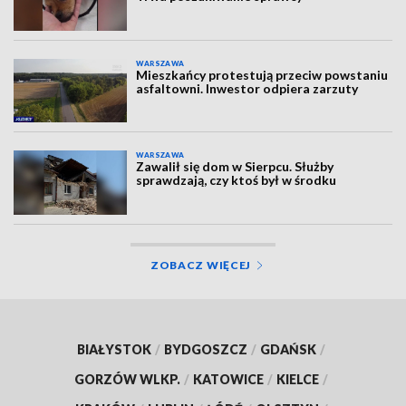
WARSZAWA
Mieszkańcy protestują przeciw powstaniu
asfaltowni. Inwestor odpiera zarzuty
WARSZAWA
Zawalił się dom w Sierpcu. Służby
sprawdzają, czy ktoś był w środku
ZOBACZ WIĘCEJ
BIAŁYSTOK
/
BYDGOSZCZ
/
GDAŃSK
/
GORZÓW WLKP.
/
KATOWICE
/
KIELCE
/