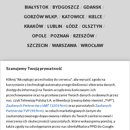
BIAŁYSTOK
/
BYDGOSZCZ
/
GDAŃSK
/
GORZÓW WLKP.
/
KATOWICE
/
KIELCE
/
KRAKÓW
/
LUBLIN
/
ŁÓDŹ
/
OLSZTYN
/
OPOLE
/
POZNAŃ
/
RZESZÓW
/
SZCZECIN
/
WARSZAWA
/
WROCŁAW
Szanujemy Twoją prywatność
Dołącz do nas:
Kliknij "Akceptuję i przechodzę do serwisu", aby wyrazić zgody na
korzystanie z technologii automatycznego śledzenia i zbierania danych,
TVP
dostęp do informacji na Twoim urządzeniu końcowym i ich
Abonament TVP
przechowywanie oraz na przetwarzanie Twoich danych osobowych przez
Regulamin TVP
nas, czyli Telewizję Polską S.A. w likwidacji (zwaną dalej również „TVP”),
Emisja w TVP
Polityka prywatności
Zaufanych Partnerów z IAB* (1201 firm)
oraz pozostałych
Zaufanych
Partnerów TVP (93 firm)
, w celach marketingowych (w tym do
Centrum informacji TVP
Moje zgody
zautomatyzowanego dopasowania reklam do Twoich zainteresowań i
mierzenia ich skuteczności) i pozostałych, które wskazujemy poniżej, a
Naziemna Telewizja Cyfrowa
Pomoc
także zgody na udostępnianie przez nas identyfikatora PPID do Google.