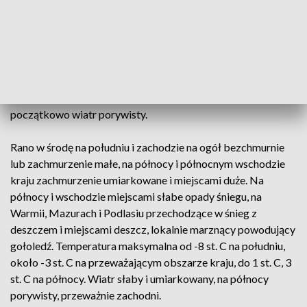
miejscami duże. Na północnym wschodzie możliwe słabe
opady śniegu. Silne zamglenia, na północy lokalnie marznące
mgły, ograniczające widzialność do 200 m. Temperatura
minimalna od -20 st. C na południu, około -8 st. C w centrum,
do około 0 st. C na wybrzeżu. Wiatr na ogół słaby, tylko na
wybrzeżu umiarkowany, z kierunków zachodnich. W górach
początkowo wiatr porywisty.
Rano w środę na południu i zachodzie na ogół bezchmurnie
lub zachmurzenie małe, na północy i północnym wschodzie
kraju zachmurzenie umiarkowane i miejscami duże. Na
północy i wschodzie miejscami słabe opady śniegu, na
Warmii, Mazurach i Podlasiu przechodzące w śnieg z
deszczem i miejscami deszcz, lokalnie marznący powodujący
gołoledź. Temperatura maksymalna od -8 st. C na południu,
około -3 st. C na przeważającym obszarze kraju, do 1 st. C, 3
st. C na północy. Wiatr słaby i umiarkowany, na północy
porywisty, przeważnie zachodni.