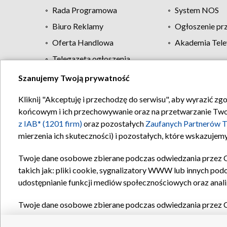
Rada Programowa
System NOS
Biuro Reklamy
Ogłoszenie pr
Oferta Handlowa
Akademia Tele
Telegazeta ogłoszenia
Szanujemy Twoją prywatność
Regulamin TVP
Kliknij "Akceptuję i przechodzę do serwisu", aby wyrazić zg
końcowym i ich przechowywanie oraz na przetwarzanie Twoich
z IAB* (1201 firm)
oraz pozostałych
Zaufanych Partnerów T
mierzenia ich skuteczności) i pozostałych, które wskazujemy
Twoje dane osobowe zbierane podczas odwiedzania przez 
takich jak: pliki cookie, sygnalizatory WWW lub innych pod
udostępnianie funkcji mediów społecznościowych oraz anali
Twoje dane osobowe zbierane podczas odwiedzania przez 
plików cookie, informacje o Twoich wyszukiwaniach w serwi