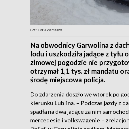
Fot.: TVP3 Warszawa
Na obwodnicy Garwolina z dach
lodu i uszkodziła jadące z tyłu
zimowej pogodzie nie przygoto
otrzymał 1,1 tys. zł mandatu o
środę miejscowa policja.
Do zdarzenia doszło we wtorek po go
kierunku Lublina. – Podczas jazdy z da
spadła na dwa jadące za nim samochod
mercedesie i volkswagenie – zrelacj
Policji w Garwolinie podkom. Małgorza