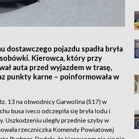
u dostawczego pojazdu spadła bryła
 osobówki. Kierowca, który przy
wał auta przed wyjazdem w trasę,
raz punkty karne – poinformowała w
dz. 13 na obwodnicy Garwolina (S17) w
chu busa iveco odczepiła się bryła lodu i
y. Uszkodzeniu uległy przednie szyby w
onowała rzeczniczka Komendy Powiatowej
ta Pychner. Dodała, że kierowcom nic się nie