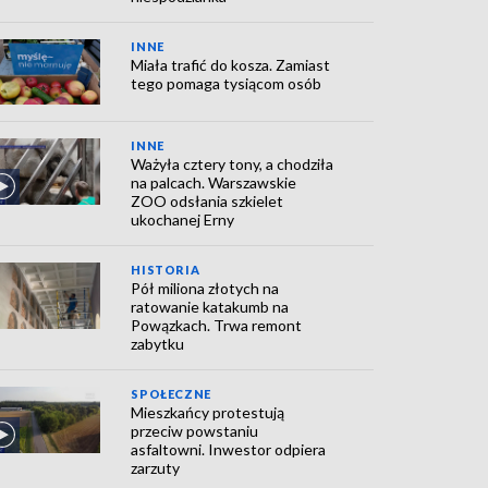
INNE
Miała trafić do kosza. Zamiast
tego pomaga tysiącom osób
INNE
Ważyła cztery tony, a chodziła
na palcach. Warszawskie
ZOO odsłania szkielet
ukochanej Erny
HISTORIA
Pół miliona złotych na
ratowanie katakumb na
Powązkach. Trwa remont
zabytku
SPOŁECZNE
Mieszkańcy protestują
przeciw powstaniu
asfaltowni. Inwestor odpiera
zarzuty