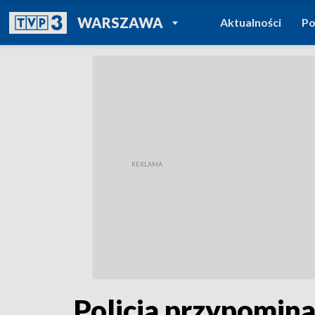
POWRÓT DO
WARSZAWA
Aktualności
Po
TVP REGIONY
Policja przypomin