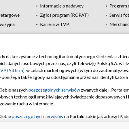
Informacje o nadawcy
Program d
zetargowe
Zgłoś program (ROPAT)
Serwis fo
wizyjna
Kariera w TVP
Merchandi
Polityka prywatności
Moje zgody
Pomoc
Biuro re
ody na korzystanie z technologii automatycznego śledzenia i zbie
 danych osobowych przez nas, czyli Telewizję Polską S.A. w likw
VP (93 firm)
, w celach marketingowych (w tym do zautomatyzow
 poniżej, a także zgody na udostępnianie przez nas identyfikator
Ciebie naszych
poszczególnych serwisów
zwanych dalej „Portalem
obnych technologii umożliwiających świadczenie dopasowanych i be
zowanie ruchu w Internecie.
Ciebie
poszczególnych serwisów
na Portalu, takie jak adresy IP, 
sach Portalu czy historia odwiedzin będą przetwarzane przez TV