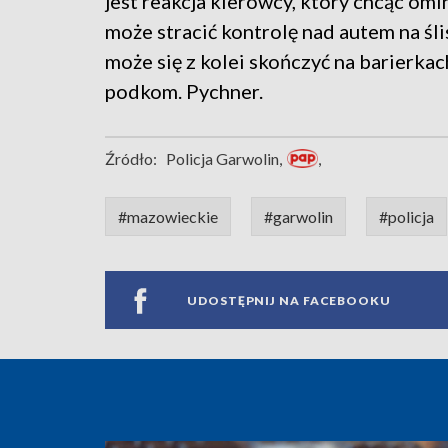
jest reakcja kierowcy, który chcąc omi
może stracić kontrolę nad autem na śli
może się z kolei skończyć na barierkac
podkom. Pychner.
Źródło:
Policja Garwolin,
,
#mazowieckie
#garwolin
#policja
UDOSTĘPNIJ NA FACEBOOKU