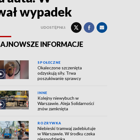
ował wypadek
UDOSTĘPNIJ:
AJNOWSZE INFORMACJE
SPOŁECZNE
Okaleczone szczenięta
odzyskują siły. Trwa
poszukiwanie sprawcy
INNE
Kolejny niewybuch w
Warszawie. Aleja Solidarności
znów zamknięta
ROZRYWKA
Niebieski tramwaj zadebiutuje
w Warszawie. W środku czeka
niespodzianka