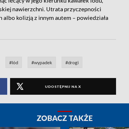
nąć lecący w jego kierunku kawałek lodu,
skiej nawierzchni. Utrata przyczepności
h albo kolizją z innym autem – powiedziała
#lód
#wypadek
#drogi
UDOSTĘPNIJ NA X
ZOBACZ TAKŻE