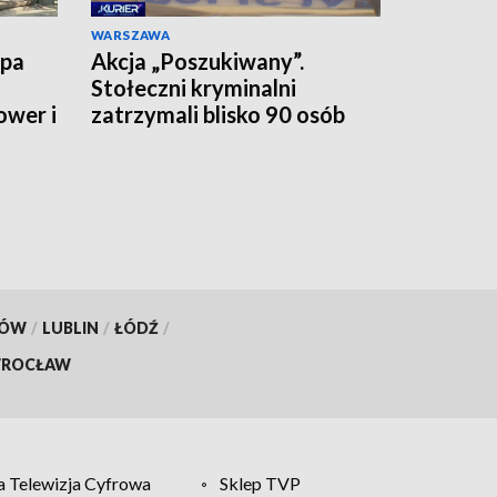
WARSZAWA
upa
Akcja „Poszukiwany”.
Stołeczni kryminalni
ower i
zatrzymali blisko 90 osób
jednego dnia
KÓW
/
LUBLIN
/
ŁÓDŹ
/
ROCŁAW
 Telewizja Cyfrowa
Sklep TVP