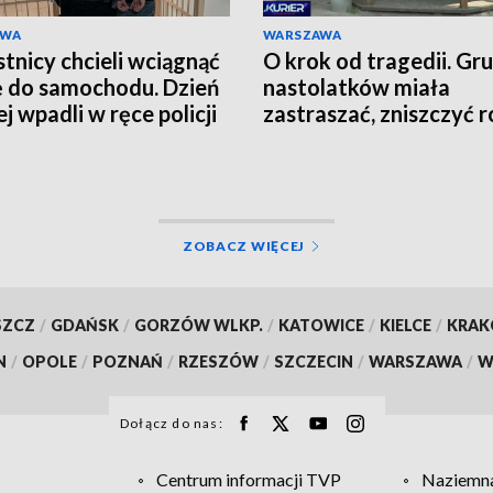
AWA
WARSZAWA
tnicy chcieli wciągnąć
O krok od tragedii. Gr
ę do samochodu. Dzień
nastolatków miała
j wpadli w ręce policji
zastraszać, zniszczyć r
grozić nożem
ZOBACZ WIĘCEJ
SZCZ
/
GDAŃSK
/
GORZÓW WLKP.
/
KATOWICE
/
KIELCE
/
KRA
N
/
OPOLE
/
POZNAŃ
/
RZESZÓW
/
SZCZECIN
/
WARSZAWA
/
W
Dołącz do nas:
Centrum informacji TVP
Naziemna