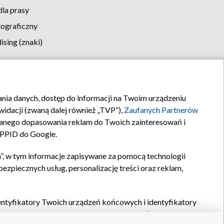
la prasy
tograficzny
sing (znaki)
klamy
Kontakt
rania danych, dostęp do informacji na Twoim urządzeniu
idacji (zwaną dalej również „TVP”),
Zaufanych Partnerów
anego dopasowania reklam do Twoich zainteresowań i
a PPID do Google.
”, w tym informacje zapisywane za pomocą technologii
zpiecznych usług, personalizację treści oraz reklam,
identyfikatory Twoich urządzeń końcowych i identyfikatory
P,
Zaufanych Partnerów z IAB
oraz pozostałych
Zaufanych