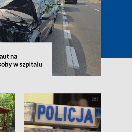
aut na
oby w szpitalu