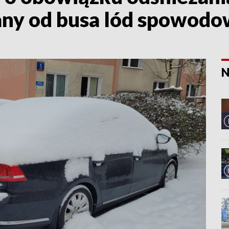
any od busa lód spowod
N