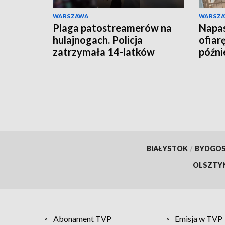
WARSZAWA
WARSZ
Plaga patostreamerów na
Napas
hulajnogach. Policja
ofiar
zatrzymała 14-latków
późnie
BIAŁYSTOK
/
BYDGO
OLSZTY
Abonament TVP
Emisja w TVP