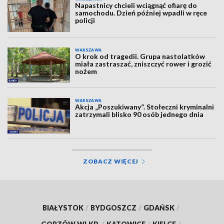
Napastnicy chcieli wciągnąć ofiarę do
samochodu. Dzień później wpadli w ręce
policji
WARSZAWA
O krok od tragedii. Grupa nastolatków
miała zastraszać, zniszczyć rower i grozić
nożem
WARSZAWA
Akcja „Poszukiwany”. Stołeczni kryminalni
zatrzymali blisko 90 osób jednego dnia
ZOBACZ WIĘCEJ
BIAŁYSTOK
/
BYDGOSZCZ
/
GDAŃSK
/