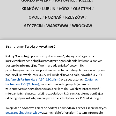
GORZÓW WLKP.
/
KATOWICE
/
KIELCE
/
KRAKÓW
/
LUBLIN
/
ŁÓDŹ
/
OLSZTYN
/
OPOLE
/
POZNAŃ
/
RZESZÓW
/
SZCZECIN
/
WARSZAWA
/
WROCŁAW
Szanujemy Twoją prywatność
Dołącz do nas:
Kliknij "Akceptuję i przechodzę do serwisu", aby wyrazić zgody na
korzystanie z technologii automatycznego śledzenia i zbierania danych,
TVP
dostęp do informacji na Twoim urządzeniu końcowym i ich
Abonament TVP
przechowywanie oraz na przetwarzanie Twoich danych osobowych przez
Regulamin TVP
nas, czyli Telewizję Polską S.A. w likwidacji (zwaną dalej również „TVP”),
Emisja w TVP
Polityka prywatności
Zaufanych Partnerów z IAB* (1201 firm)
oraz pozostałych
Zaufanych
Partnerów TVP (93 firm)
, w celach marketingowych (w tym do
Centrum informacji TVP
Moje zgody
zautomatyzowanego dopasowania reklam do Twoich zainteresowań i
mierzenia ich skuteczności) i pozostałych, które wskazujemy poniżej, a
Naziemna Telewizja Cyfrowa
Pomoc
także zgody na udostępnianie przez nas identyfikatora PPID do Google.
Sklep TVP
Biuro reklamy
Twoje dane osobowe zbierane podczas odwiedzania przez Ciebie naszych
Rada Programowa
Kontakt
poszczególnych serwisów
zwanych dalej „Portalem”, w tym informacje