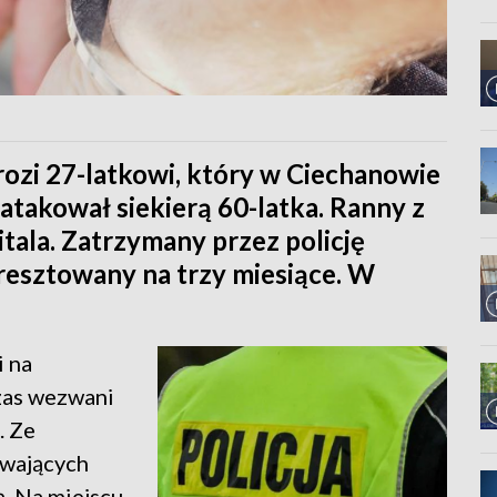
ozi 27-latkowi, który w Ciechanowie
atakował siekierą 60-latka. Ranny z
itala. Zatrzymany przez policję
resztowany na trzy miesiące. W
i na
czas wezwani
. Ze
ywających
. Na miejscu