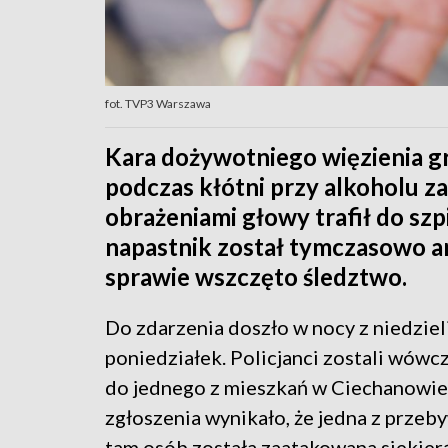
fot. TVP3 Warszawa
Kara dożywotniego więzienia gr
podczas kłótni przy alkoholu za
obrażeniami głowy trafił do szp
napastnik został tymczasowo a
sprawie wszczęto śledztwo.
Do zdarzenia doszło w nocy z niedziel
poniedziałek. Policjanci zostali wów
do jednego z mieszkań w Ciechanowie
zgłoszenia wynikało, że jedna z przeb
tam osób została zaatakowana siekierą