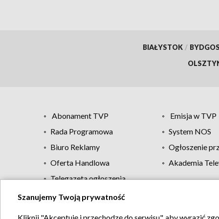
BIAŁYSTOK
/
BYDGO
OLSZTY
Abonament TVP
Emisja w TVP
Rada Programowa
System NOS
Biuro Reklamy
Ogłoszenie pr
Oferta Handlowa
Akademia Tele
Telegazeta ogłoszenia
Szanujemy Twoją prywatność
Regulamin TVP
Kliknij "Akceptuję i przechodzę do serwisu", aby wyrazić zg