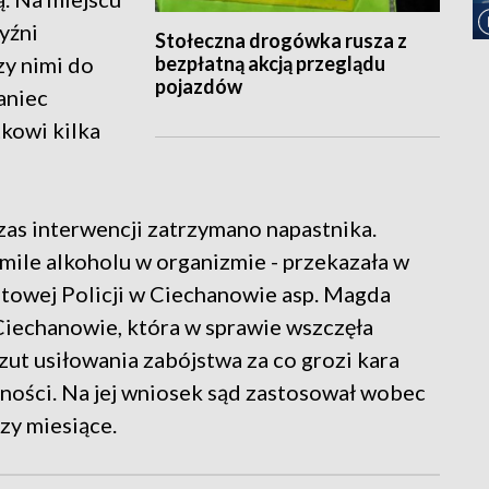
yźni
Stołeczna drogówka rusza z
bezpłatną akcją przeglądu
zy nimi do
pojazdów
aniec
kowi kilka
zas interwencji zatrzymano napastnika.
omile alkoholu w organizmie - przekazała w
owej Policji w Ciechanowie asp. Magda
iechanowie, która w sprawie wszczęła
zut usiłowania zabójstwa za co grozi kara
ości. Na jej wniosek sąd zastosował wobec
zy miesiące.