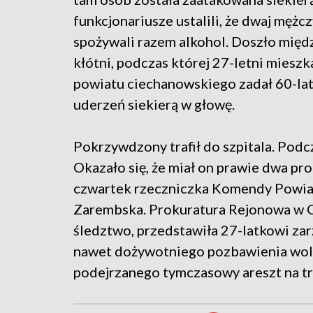
funkcjonariusze ustalili, że dwaj mężcz
spożywali razem alkohol. Doszło międ
kłótni, podczas której 27-letni mieszk
powiatu ciechanowskiego zadał 60-lat
uderzeń siekierą w głowę.
Pokrzywdzony trafił do szpitala. Podc
Okazało się, że miał on prawie dwa pr
czwartek rzeczniczka Komendy Powiat
Zarembska. Prokuratura Rejonowa w C
śledztwo, przedstawiła 27-latkowi zar
nawet dożywotniego pozbawienia woln
podejrzanego tymczasowy areszt na tr