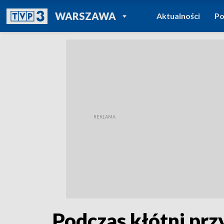
POWRÓT DO
WARSZAWA
Aktualności
Po
TVP REGIONY
Podczas kłótni prz