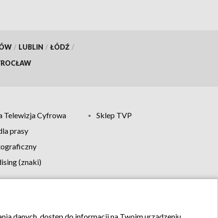
KÓW
/
LUBLIN
/
ŁÓDŹ
/
ROCŁAW
 Telewizja Cyfrowa
Sklep TVP
la prasy
tograficzny
sing (znaki)
klamy
Kontakt
rania danych, dostęp do informacji na Twoim urządzeniu