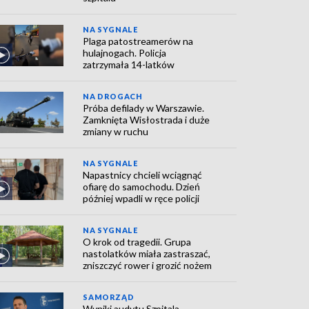
NA SYGNALE
Plaga patostreamerów na
hulajnogach. Policja
zatrzymała 14-latków
NA DROGACH
Próba defilady w Warszawie.
Zamknięta Wisłostrada i duże
zmiany w ruchu
NA SYGNALE
Napastnicy chcieli wciągnąć
ofiarę do samochodu. Dzień
później wpadli w ręce policji
NA SYGNALE
O krok od tragedii. Grupa
nastolatków miała zastraszać,
zniszczyć rower i grozić nożem
SAMORZĄD
Wyniki audytu Szpitala