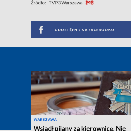
Źródło:
TVP3 Warszawa,
UDOSTĘPNIJ NA FACEBOOKU
WARSZAWA
Wsiadł pijany za kierownicę. Nie