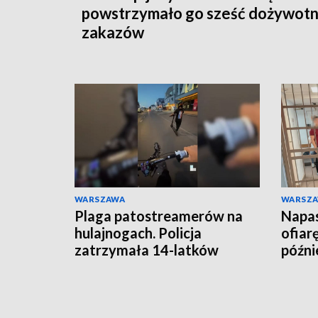
powstrzymało go sześć dożywotn
zakazów
WARSZAWA
WARSZ
Plaga patostreamerów na
Napas
hulajnogach. Policja
ofiar
zatrzymała 14-latków
późnie