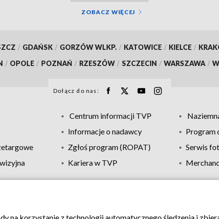
ZOBACZ WIĘCEJ
SZCZ
/
GDAŃSK
/
GORZÓW WLKP.
/
KATOWICE
/
KIELCE
/
KRA
N
/
OPOLE
/
POZNAŃ
/
RZESZÓW
/
SZCZECIN
/
WARSZAWA
/
W
Dołącz do nas:
Centrum informacji TVP
Naziemna
Informacje o nadawcy
Program d
zetargowe
Zgłoś program (ROPAT)
Serwis fo
wizyjna
Kariera w TVP
Merchandi
Polityka prywatności
Moje zgody
Pomoc
Biuro re
ody na korzystanie z technologii automatycznego śledzenia i zbie