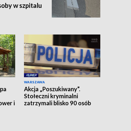
oby w szpitalu
WARSZAWA
upa
Akcja „Poszukiwany”.
Stołeczni kryminalni
ower i
zatrzymali blisko 90 osób
jednego dnia