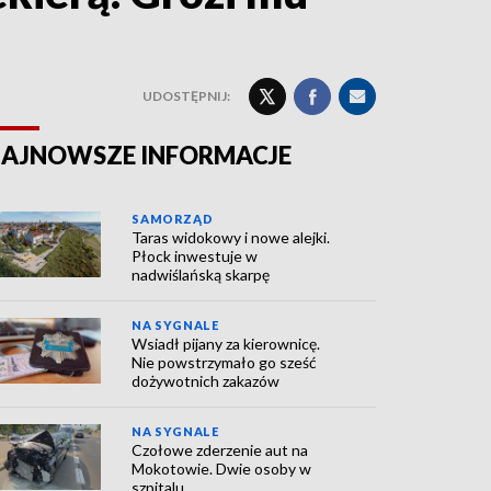
UDOSTĘPNIJ:
AJNOWSZE INFORMACJE
SAMORZĄD
Taras widokowy i nowe alejki.
Płock inwestuje w
nadwiślańską skarpę
NA SYGNALE
Wsiadł pijany za kierownicę.
Nie powstrzymało go sześć
dożywotnich zakazów
NA SYGNALE
Czołowe zderzenie aut na
Mokotowie. Dwie osoby w
szpitalu