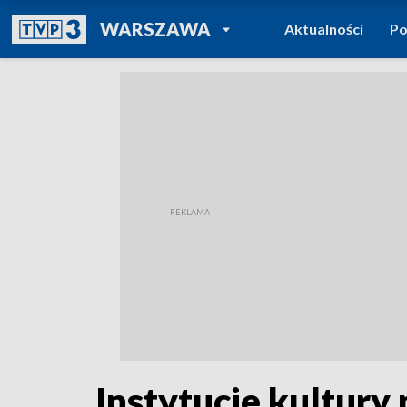
POWRÓT DO
WARSZAWA
Aktualności
Po
TVP REGIONY
Instytucje kultury