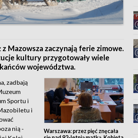
eż z Mazowsza zaczynają ferie zimowe.
tucje kultury przygotowały wiele
szkańców województwa.
a, zadbają
 Muzeum
m Sportu i
Mazobiletu i
żować
oza nią -
Warszawa: przez pięć znęcała
się nad 92-letnią matką. Kobieta
ej Kolei