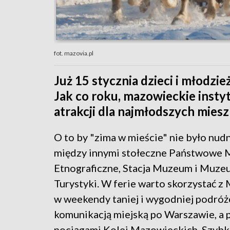
fot. mazovia.pl
Już 15 stycznia dzieci i młodzi
Jak co roku, mazowieckie insty
atrakcji dla najmłodszych mie
O to by "zima w mieście" nie było nudn
między innymi stołeczne Państwowe
Etnograficzne, Stacja Muzeum i Muzeu
Turystyki. W ferie warto skorzystać z 
w weekendy taniej i wygodniej podró
komunikacją miejską po Warszawie, a p
pociągami Kolei Mazowieckich, Szybki