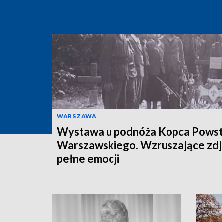
WARSZAWA
Wystawa u podnóża Kopca Powst
Warszawskiego. Wzruszające zdj
pełne emocji