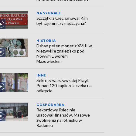
NA SYGNALE
Szczątki z Ciechanowa. Kim
był tajemniczy mężczyzna?
HISTORIA
Dzban pełen monet z XVIII w.
Niezwykłe znalezisko pod
Nowym Dworem
Mazowieckim
INNE
Sekrety warszawskiej Pragi.
Ponad 120 kapliczek czeka na
odkrycie
GOSPODARKA
Rekordowy lipiec nie
uratował finansów. Masowe
zwolnienia na lotnisku w
Radomiu