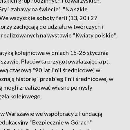
elskich grup rodzinnych i towarzyskich.
Gry i zabawy na świecie", "Na szkle
We wszystkie soboty ferii (13, 20 i 27
orzy zachęcają do udziału w twórczych i
 realizowanych na wystawie "Kwiaty polskie".
atyką kolejnictwa w dniach 15-26 stycznia
zawie. Placówka przygotowała zajęcia pt.
ą czasową "90 lat linii średnicowej w
ają historię i przebieg linii średnicowej w
ą mogli zrealizować własne pomysły
zła kolejowego.
 w Warszawie we współpracy z Fundacją
edukacyjny "Bezpiecznie w Górach"