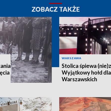
ZOBACZ TAKŻE
WARSZAWA
ania
Stolica śpiewa (nie)
ęcia
Wyjątkowy hołd dl
Warszawskich