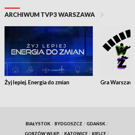
ARCHIWUM TVP3 WARSZAWA
Żyj lepiej. Energia do zmian
Gra Warszaw
BIAŁYSTOK
/
BYDGOSZCZ
/
GDAŃSK
/
GORZÓW WLKP.
/
KATOWICE
/
KIELCE
/