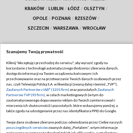
KRAKÓW
/
LUBLIN
/
ŁÓDŹ
/
OLSZTYN
/
OPOLE
/
POZNAŃ
/
RZESZÓW
/
SZCZECIN
/
WARSZAWA
/
WROCŁAW
Szanujemy Twoją prywatność
Dołącz do nas:
Kliknij "Akceptuję i przechodzę do serwisu", aby wyrazić zgody na
korzystanie z technologii automatycznego śledzenia i zbierania danych,
TVP
dostęp do informacji na Twoim urządzeniu końcowym i ich
Abonament TVP
przechowywanie oraz na przetwarzanie Twoich danych osobowych przez
Regulamin TVP
nas, czyli Telewizję Polską S.A. w likwidacji (zwaną dalej również „TVP”),
Emisja w TVP
Zaufanych Partnerów z IAB* (1201 firm)
oraz pozostałych
Zaufanych
Polityka prywatności
Partnerów TVP (93 firm)
, w celach marketingowych (w tym do
Centrum informacji TVP
Moje zgody
zautomatyzowanego dopasowania reklam do Twoich zainteresowań i
mierzenia ich skuteczności) i pozostałych, które wskazujemy poniżej, a
Naziemna Telewizja Cyfrowa
Pomoc
także zgody na udostępnianie przez nas identyfikatora PPID do Google.
Sklep TVP
Biuro reklamy
Twoje dane osobowe zbierane podczas odwiedzania przez Ciebie naszych
Rada Programowa
poszczególnych serwisów
zwanych dalej „Portalem”, w tym informacje
Kontakt
zapisywane za pomocą technologii takich jak: pliki cookie, sygnalizatory