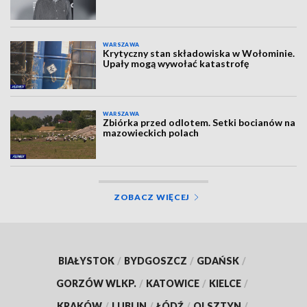
WARSZAWA
Krytyczny stan składowiska w Wołominie.
Upały mogą wywołać katastrofę
WARSZAWA
Zbiórka przed odlotem. Setki bocianów na
mazowieckich polach
ZOBACZ WIĘCEJ
BIAŁYSTOK
/
BYDGOSZCZ
/
GDAŃSK
/
GORZÓW WLKP.
/
KATOWICE
/
KIELCE
/
KRAKÓW
/
LUBLIN
/
ŁÓDŹ
/
OLSZTYN
/