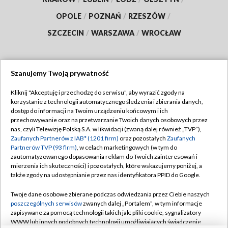
OPOLE
/
POZNAŃ
/
RZESZÓW
/
SZCZECIN
/
WARSZAWA
/
WROCŁAW
Szanujemy Twoją prywatność
Dołącz do nas:
Kliknij "Akceptuję i przechodzę do serwisu", aby wyrazić zgody na
korzystanie z technologii automatycznego śledzenia i zbierania danych,
TVP
dostęp do informacji na Twoim urządzeniu końcowym i ich
Abonament TVP
przechowywanie oraz na przetwarzanie Twoich danych osobowych przez
Regulamin TVP
nas, czyli Telewizję Polską S.A. w likwidacji (zwaną dalej również „TVP”),
Emisja w TVP
Polityka prywatności
Zaufanych Partnerów z IAB* (1201 firm)
oraz pozostałych
Zaufanych
Partnerów TVP (93 firm)
, w celach marketingowych (w tym do
Centrum informacji TVP
Moje zgody
zautomatyzowanego dopasowania reklam do Twoich zainteresowań i
mierzenia ich skuteczności) i pozostałych, które wskazujemy poniżej, a
Naziemna Telewizja Cyfrowa
Pomoc
także zgody na udostępnianie przez nas identyfikatora PPID do Google.
Sklep TVP
Biuro reklamy
Twoje dane osobowe zbierane podczas odwiedzania przez Ciebie naszych
Rada Programowa
Kontakt
poszczególnych serwisów
zwanych dalej „Portalem”, w tym informacje
zapisywane za pomocą technologii takich jak: pliki cookie, sygnalizatory
System NOS
WWW lub innych podobnych technologii umożliwiających świadczenie