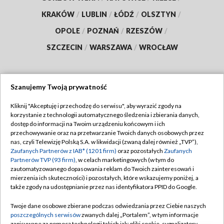
KRAKÓW
/
LUBLIN
/
ŁÓDŹ
/
OLSZTYN
/
OPOLE
/
POZNAŃ
/
RZESZÓW
/
SZCZECIN
/
WARSZAWA
/
WROCŁAW
Szanujemy Twoją prywatność
Dołącz do nas:
Kliknij "Akceptuję i przechodzę do serwisu", aby wyrazić zgody na
korzystanie z technologii automatycznego śledzenia i zbierania danych,
TVP
dostęp do informacji na Twoim urządzeniu końcowym i ich
Abonament TVP
przechowywanie oraz na przetwarzanie Twoich danych osobowych przez
Regulamin TVP
nas, czyli Telewizję Polską S.A. w likwidacji (zwaną dalej również „TVP”),
Emisja w TVP
Zaufanych Partnerów z IAB* (1201 firm)
oraz pozostałych
Zaufanych
Polityka prywatności
Partnerów TVP (93 firm)
, w celach marketingowych (w tym do
Centrum informacji TVP
Moje zgody
zautomatyzowanego dopasowania reklam do Twoich zainteresowań i
mierzenia ich skuteczności) i pozostałych, które wskazujemy poniżej, a
Naziemna Telewizja Cyfrowa
Pomoc
także zgody na udostępnianie przez nas identyfikatora PPID do Google.
Sklep TVP
Biuro reklamy
Twoje dane osobowe zbierane podczas odwiedzania przez Ciebie naszych
Rada Programowa
poszczególnych serwisów
zwanych dalej „Portalem”, w tym informacje
Kontakt
zapisywane za pomocą technologii takich jak: pliki cookie, sygnalizatory