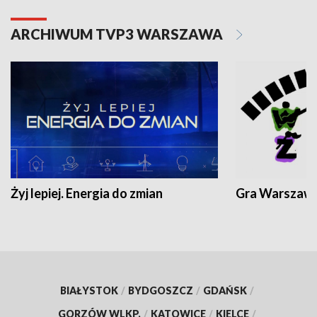
ARCHIWUM TVP3 WARSZAWA
Żyj lepiej. Energia do zmian
Gra Warszaw
BIAŁYSTOK
/
BYDGOSZCZ
/
GDAŃSK
/
GORZÓW WLKP.
/
KATOWICE
/
KIELCE
/