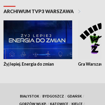
ARCHIWUM TVP3 WARSZAWA
Żyj lepiej. Energia do zmian
Gra Warszaw
BIAŁYSTOK
/
BYDGOSZCZ
/
GDAŃSK
/
GORZÓW WLKP.
/
KATOWICE
/
KIELCE
/