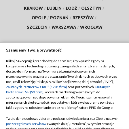
KRAKÓW
/
LUBLIN
/
ŁÓDŹ
/
OLSZTYN
/
OPOLE
/
POZNAŃ
/
RZESZÓW
/
SZCZECIN
/
WARSZAWA
/
WROCŁAW
Szanujemy Twoją prywatność
Dołącz do nas:
Kliknij "Akceptuję i przechodzę do serwisu", aby wyrazić zgody na
korzystanie z technologii automatycznego śledzenia i zbierania danych,
TVP
dostęp do informacji na Twoim urządzeniu końcowym i ich
Abonament TVP
przechowywanie oraz na przetwarzanie Twoich danych osobowych przez
Regulamin TVP
nas, czyli Telewizję Polską S.A. w likwidacji (zwaną dalej również „TVP”),
Emisja w TVP
Zaufanych Partnerów z IAB* (1201 firm)
oraz pozostałych
Zaufanych
Polityka prywatności
Partnerów TVP (93 firm)
, w celach marketingowych (w tym do
Centrum informacji TVP
Moje zgody
zautomatyzowanego dopasowania reklam do Twoich zainteresowań i
mierzenia ich skuteczności) i pozostałych, które wskazujemy poniżej, a
Naziemna Telewizja Cyfrowa
Pomoc
także zgody na udostępnianie przez nas identyfikatora PPID do Google.
Sklep TVP
Biuro reklamy
Twoje dane osobowe zbierane podczas odwiedzania przez Ciebie naszych
Rada Programowa
poszczególnych serwisów
zwanych dalej „Portalem”, w tym informacje
Kontakt
zapisywane za pomocą technologii takich jak: pliki cookie, sygnalizatory