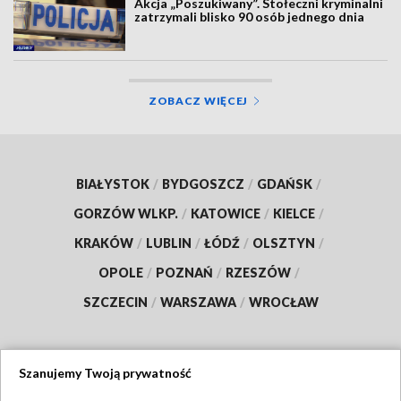
Akcja „Poszukiwany”. Stołeczni kryminalni
zatrzymali blisko 90 osób jednego dnia
ZOBACZ WIĘCEJ
BIAŁYSTOK
/
BYDGOSZCZ
/
GDAŃSK
/
GORZÓW WLKP.
/
KATOWICE
/
KIELCE
/
KRAKÓW
/
LUBLIN
/
ŁÓDŹ
/
OLSZTYN
/
OPOLE
/
POZNAŃ
/
RZESZÓW
/
SZCZECIN
/
WARSZAWA
/
WROCŁAW
Szanujemy Twoją prywatność
Dołącz do nas: