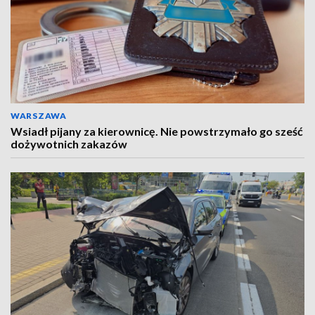
WARSZAWA
Wsiadł pijany za kierownicę. Nie powstrzymało go sześć
dożywotnich zakazów