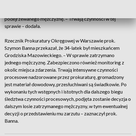
Policjantka dodała, że po niespełna 2 godzinach zatrzymano
podejrzewanego mężczyznę. – Trwają czynności w tej
sprawie – dodała.
Rzecznik Prokuratury Okręgowej w Warszawie prok.
Szymon Banna przekazał, że 34-latek był mieszkańcem
Grodziska Mazowieckiego. – W sprawie zatrzymano
jednego mężczyznę. Zabezpieczono również monitoring z
okolic miejsca zdarzenia. Trwają intensywne czynności
procesowe nadzorowane przez prokuraturę, gromadzony
jest materiał dowodowy, przesłuchiwani są świadkowie. Po
wykonaniu tych wstępnych i istotnych dla dalszego biegu
śledztwa czynności procesowych, podjęta zostanie decyzja o
dalszym losie zatrzymanego mężczyzny, w tym ewentualnej
decyzji o przedstawieniu mu zarzutu – zaznaczył prok.
Banna.