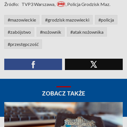
Źródło:
TVP3 Warszawa,
, Policja Grodzisk Maz.
#mazowieckie
#grodzisk mazowiecki
#policja
#zabójstwo
#nożownik
#atak nożownika
#przestępczość
ZOBACZ TAKŻE