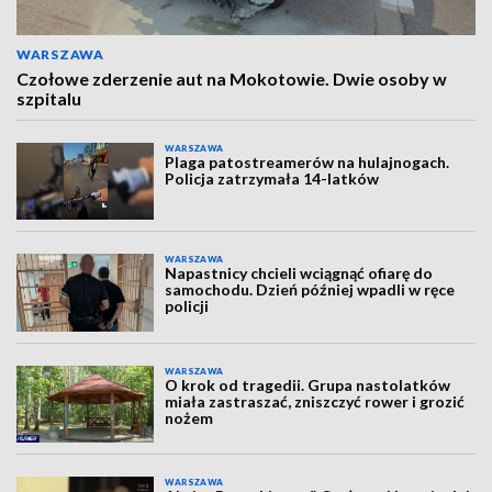
WARSZAWA
Czołowe zderzenie aut na Mokotowie. Dwie osoby w
szpitalu
WARSZAWA
Plaga patostreamerów na hulajnogach.
Policja zatrzymała 14-latków
WARSZAWA
Napastnicy chcieli wciągnąć ofiarę do
samochodu. Dzień później wpadli w ręce
policji
WARSZAWA
O krok od tragedii. Grupa nastolatków
miała zastraszać, zniszczyć rower i grozić
nożem
WARSZAWA