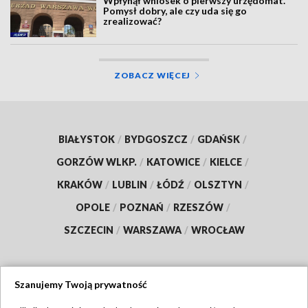
Wpłynął wniosek o pierwszy urzędomat.
Pomysł dobry, ale czy uda się go
zrealizować?
ZOBACZ WIĘCEJ
BIAŁYSTOK
/
BYDGOSZCZ
/
GDAŃSK
/
GORZÓW WLKP.
/
KATOWICE
/
KIELCE
/
KRAKÓW
/
LUBLIN
/
ŁÓDŹ
/
OLSZTYN
/
OPOLE
/
POZNAŃ
/
RZESZÓW
/
SZCZECIN
/
WARSZAWA
/
WROCŁAW
Szanujemy Twoją prywatność
Dołącz do nas: