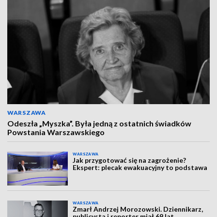
WARSZAWA
Odeszła „Myszka”. Była jedną z ostatnich świadków
Powstania Warszawskiego
WARSZAWA
Jak przygotować się na zagrożenie?
Ekspert: plecak ewakuacyjny to podstawa
WARSZAWA
Zmarł Andrzej Morozowski. Dziennikarz,
publicysta i reporter miał 69 lat