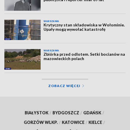
WARSZAWA
Krytyczny stan składowiska w Wołominie.
Upały mogą wywołać katastrofę
WARSZAWA
Zbiórka przed odlotem. Setki bocianów na
mazowieckich polach
ZOBACZ WIĘCEJ
BIAŁYSTOK
/
BYDGOSZCZ
/
GDAŃSK
/
GORZÓW WLKP.
/
KATOWICE
/
KIELCE
/