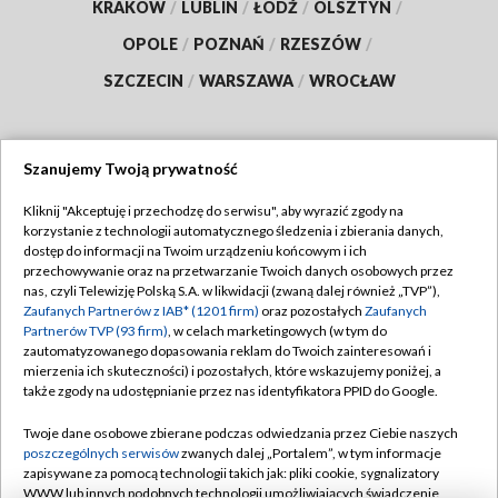
KRAKÓW
/
LUBLIN
/
ŁÓDŹ
/
OLSZTYN
/
OPOLE
/
POZNAŃ
/
RZESZÓW
/
SZCZECIN
/
WARSZAWA
/
WROCŁAW
Szanujemy Twoją prywatność
Dołącz do nas:
Kliknij "Akceptuję i przechodzę do serwisu", aby wyrazić zgody na
korzystanie z technologii automatycznego śledzenia i zbierania danych,
TVP
dostęp do informacji na Twoim urządzeniu końcowym i ich
Abonament TVP
przechowywanie oraz na przetwarzanie Twoich danych osobowych przez
Regulamin TVP
nas, czyli Telewizję Polską S.A. w likwidacji (zwaną dalej również „TVP”),
Emisja w TVP
Polityka prywatności
Zaufanych Partnerów z IAB* (1201 firm)
oraz pozostałych
Zaufanych
Partnerów TVP (93 firm)
, w celach marketingowych (w tym do
Centrum informacji TVP
Moje zgody
zautomatyzowanego dopasowania reklam do Twoich zainteresowań i
mierzenia ich skuteczności) i pozostałych, które wskazujemy poniżej, a
Naziemna Telewizja Cyfrowa
Pomoc
także zgody na udostępnianie przez nas identyfikatora PPID do Google.
Sklep TVP
Biuro reklamy
Twoje dane osobowe zbierane podczas odwiedzania przez Ciebie naszych
Rada Programowa
Kontakt
poszczególnych serwisów
zwanych dalej „Portalem”, w tym informacje
zapisywane za pomocą technologii takich jak: pliki cookie, sygnalizatory
System NOS
WWW lub innych podobnych technologii umożliwiających świadczenie