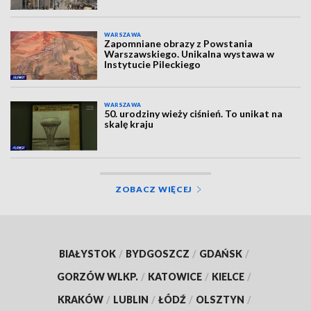
WARSZAWA
Zapomniane obrazy z Powstania
Warszawskiego. Unikalna wystawa w
Instytucie Pileckiego
WARSZAWA
50. urodziny wieży ciśnień. To unikat na
skalę kraju
ZOBACZ WIĘCEJ
BIAŁYSTOK
/
BYDGOSZCZ
/
GDAŃSK
/
GORZÓW WLKP.
/
KATOWICE
/
KIELCE
/
KRAKÓW
/
LUBLIN
/
ŁÓDŹ
/
OLSZTYN
/