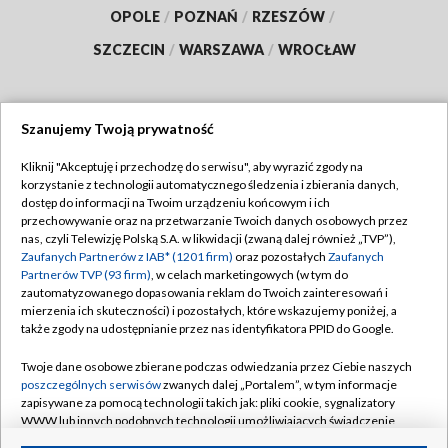
OPOLE
/
POZNAŃ
/
RZESZÓW
/
SZCZECIN
/
WARSZAWA
/
WROCŁAW
Szanujemy Twoją prywatność
Dołącz do nas:
Kliknij "Akceptuję i przechodzę do serwisu", aby wyrazić zgody na
korzystanie z technologii automatycznego śledzenia i zbierania danych,
TVP
dostęp do informacji na Twoim urządzeniu końcowym i ich
Abonament TVP
przechowywanie oraz na przetwarzanie Twoich danych osobowych przez
Regulamin TVP
nas, czyli Telewizję Polską S.A. w likwidacji (zwaną dalej również „TVP”),
Emisja w TVP
Polityka prywatności
Zaufanych Partnerów z IAB* (1201 firm)
oraz pozostałych
Zaufanych
Partnerów TVP (93 firm)
, w celach marketingowych (w tym do
Centrum informacji TVP
Moje zgody
zautomatyzowanego dopasowania reklam do Twoich zainteresowań i
mierzenia ich skuteczności) i pozostałych, które wskazujemy poniżej, a
Naziemna Telewizja Cyfrowa
Pomoc
także zgody na udostępnianie przez nas identyfikatora PPID do Google.
Sklep TVP
Biuro reklamy
Twoje dane osobowe zbierane podczas odwiedzania przez Ciebie naszych
Rada Programowa
Kontakt
poszczególnych serwisów
zwanych dalej „Portalem”, w tym informacje
zapisywane za pomocą technologii takich jak: pliki cookie, sygnalizatory
System NOS
WWW lub innych podobnych technologii umożliwiających świadczenie
dopasowanych i bezpiecznych usług, personalizację treści oraz reklam,
Informacje o nadawcy