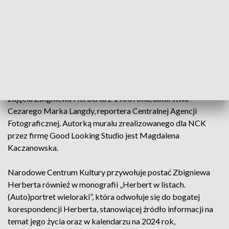
plastyczną, sięgnąć do jego twórczości i poezji, bo to osoba,
która swoim życiem pokazywała, że można być przyzwoitym,
a słowa mają swoją moc – powiedział dyrektor NCK Rafał
Wiśniewski
Na muralu można przeczytać słowa: „...bądź odważny, gdy
rozum zawodzi bądź odważny w ostatecznym rachunku
jedynie to się liczy”. Realizacja jest malarską interpretacją
zdjęcia Zbigniewa Herberta z 1963 roku, autorstwa
Cezarego Marka Langdy, reportera Centralnej Agencji
Fotograficznej. Autorką muralu zrealizowanego dla NCK
przez firmę Good Looking Studio jest Magdalena
Kaczanowska.
Narodowe Centrum Kultury przywołuje postać Zbigniewa
Herberta również w monografii „Herbert w listach.
(Auto)portret wieloraki”, która odwołuje się do bogatej
korespondencji Herberta, stanowiącej źródło informacji na
temat jego życia oraz w kalendarzu na 2024 rok,