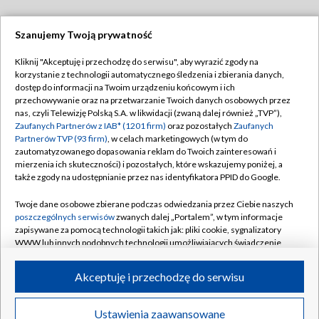
Szanujemy Twoją prywatność
Dołącz do nas:
Kliknij "Akceptuję i przechodzę do serwisu", aby wyrazić zgody na
korzystanie z technologii automatycznego śledzenia i zbierania danych,
TVP
dostęp do informacji na Twoim urządzeniu końcowym i ich
Abonament TVP
przechowywanie oraz na przetwarzanie Twoich danych osobowych przez
Regulamin TVP
nas, czyli Telewizję Polską S.A. w likwidacji (zwaną dalej również „TVP”),
Emisja w TVP
Polityka prywatności
Zaufanych Partnerów z IAB* (1201 firm)
oraz pozostałych
Zaufanych
Partnerów TVP (93 firm)
, w celach marketingowych (w tym do
Centrum informacji TVP
Moje zgody
zautomatyzowanego dopasowania reklam do Twoich zainteresowań i
mierzenia ich skuteczności) i pozostałych, które wskazujemy poniżej, a
Naziemna Telewizja Cyfrowa
Pomoc
także zgody na udostępnianie przez nas identyfikatora PPID do Google.
Sklep TVP
Biuro reklamy
Twoje dane osobowe zbierane podczas odwiedzania przez Ciebie naszych
Rada Programowa
Kontakt
poszczególnych serwisów
zwanych dalej „Portalem”, w tym informacje
zapisywane za pomocą technologii takich jak: pliki cookie, sygnalizatory
System NOS
WWW lub innych podobnych technologii umożliwiających świadczenie
dopasowanych i bezpiecznych usług, personalizację treści oraz reklam,
Informacje o nadawcy
Kanały
udostępnianie funkcji mediów społecznościowych oraz analizowanie
Akceptuję i przechodzę do serwisu
ruchu w Internecie.
Program dla prasy
©2026 Telewizja Polska S.A. w likwidacji
Biuro Reklamy
Twoje dane osobowe zbierane podczas odwiedzania przez Ciebie
Ustawienia zaawansowane