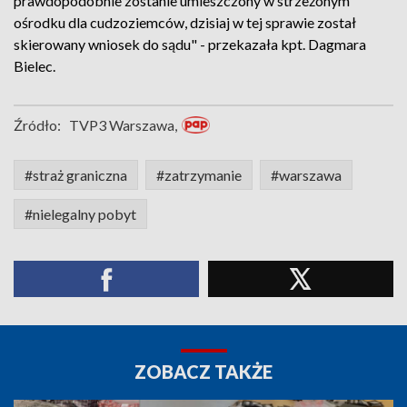
prawdopodobnie zostanie umieszczony w strzeżonym
ośrodku dla cudzoziemców, dzisiaj w tej sprawie został
skierowany wniosek do sądu" - przekazała kpt. Dagmara
Bielec.
Źródło:
TVP3 Warszawa,
#straż graniczna
#zatrzymanie
#warszawa
#nielegalny pobyt
ZOBACZ TAKŻE