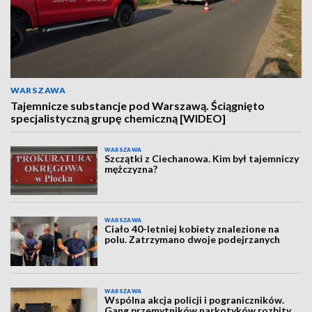
WARSZAWA
Tajemnicze substancje pod Warszawą. Ściągnięto
specjalistyczną grupę chemiczną [WIDEO]
WARSZAWA
Szczątki z Ciechanowa. Kim był tajemniczy
mężczyzna?
WARSZAWA
Ciało 40-letniej kobiety znalezione na
polu. Zatrzymano dwoje podejrzanych
WARSZAWA
Wspólna akcja policji i pograniczników.
Gang przemytników narkotyków rozbity