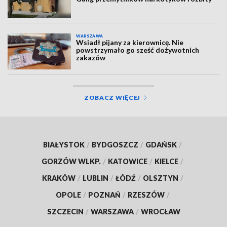
WARSZAWA
Wsiadł pijany za kierownicę. Nie
powstrzymało go sześć dożywotnich
zakazów
ZOBACZ WIĘCEJ
BIAŁYSTOK
/
BYDGOSZCZ
/
GDAŃSK
/
GORZÓW WLKP.
/
KATOWICE
/
KIELCE
/
KRAKÓW
/
LUBLIN
/
ŁÓDŹ
/
OLSZTYN
/
OPOLE
/
POZNAŃ
/
RZESZÓW
/
SZCZECIN
/
WARSZAWA
/
WROCŁAW