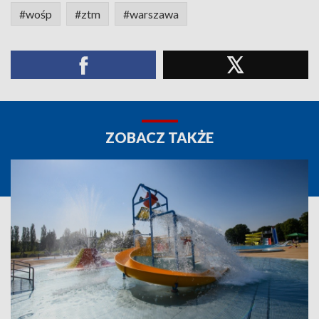
#wośp
#ztm
#warszawa
ZOBACZ TAKŻE