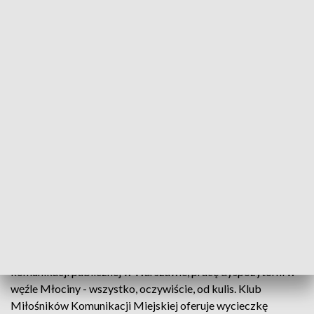
fot. mat. prasowe
Wraz z Klubem Miłośników Komunikacji Miejskiej
zaprasza do udziału w licytacjach na rzecz WOŚP.
"Wygrać można między innymi dzień w Zarządzie
Transportu Miejskiego" - powiedział rzecznik ZTM
Tomasz Kunert.
"Zwycięzca zobaczy między innymi pracę centrali ruchu
komunikacji publicznej w Warszawie, pracę dyspozytorni w
węźle Młociny - wszystko, oczywiście, od kulis. Klub
Miłośników Komunikacji Miejskiej oferuje wycieczkę