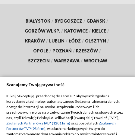
BIAŁYSTOK
/
BYDGOSZCZ
/
GDAŃSK
/
GORZÓW WLKP.
/
KATOWICE
/
KIELCE
/
KRAKÓW
/
LUBLIN
/
ŁÓDŹ
/
OLSZTYN
/
OPOLE
/
POZNAŃ
/
RZESZÓW
/
SZCZECIN
/
WARSZAWA
/
WROCŁAW
Szanujemy Twoją prywatność
Dołącz do nas:
Kliknij "Akceptuję i przechodzę do serwisu", aby wyrazić zgody na
korzystanie z technologii automatycznego śledzenia i zbierania danych,
TVP
dostęp do informacji na Twoim urządzeniu końcowym i ich
Abonament TVP
przechowywanie oraz na przetwarzanie Twoich danych osobowych przez
Regulamin TVP
nas, czyli Telewizję Polską S.A. w likwidacji (zwaną dalej również „TVP”),
Emisja w TVP
Polityka prywatności
Zaufanych Partnerów z IAB* (1201 firm)
oraz pozostałych
Zaufanych
Partnerów TVP (93 firm)
, w celach marketingowych (w tym do
Centrum informacji TVP
Moje zgody
zautomatyzowanego dopasowania reklam do Twoich zainteresowań i