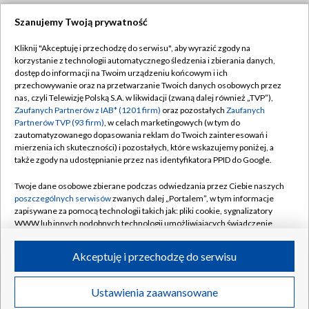
Szanujemy Twoją prywatność
Dołącz do nas:
Kliknij "Akceptuję i przechodzę do serwisu", aby wyrazić zgody na
korzystanie z technologii automatycznego śledzenia i zbierania danych,
TVP
dostęp do informacji na Twoim urządzeniu końcowym i ich
Abonament TVP
przechowywanie oraz na przetwarzanie Twoich danych osobowych przez
Regulamin TVP
nas, czyli Telewizję Polską S.A. w likwidacji (zwaną dalej również „TVP”),
Emisja w TVP
Polityka prywatności
Zaufanych Partnerów z IAB* (1201 firm)
oraz pozostałych
Zaufanych
Partnerów TVP (93 firm)
, w celach marketingowych (w tym do
Centrum informacji TVP
Moje zgody
zautomatyzowanego dopasowania reklam do Twoich zainteresowań i
mierzenia ich skuteczności) i pozostałych, które wskazujemy poniżej, a
Naziemna Telewizja Cyfrowa
Pomoc
także zgody na udostępnianie przez nas identyfikatora PPID do Google.
Sklep TVP
Biuro reklamy
Twoje dane osobowe zbierane podczas odwiedzania przez Ciebie naszych
Rada Programowa
Kontakt
poszczególnych serwisów
zwanych dalej „Portalem”, w tym informacje
zapisywane za pomocą technologii takich jak: pliki cookie, sygnalizatory
System NOS
WWW lub innych podobnych technologii umożliwiających świadczenie
dopasowanych i bezpiecznych usług, personalizację treści oraz reklam,
Informacje o nadawcy
Kanały
udostępnianie funkcji mediów społecznościowych oraz analizowanie
Akceptuję i przechodzę do serwisu
ruchu w Internecie.
Program dla prasy
©2026 Telewizja Polska S.A. w likwidacji
Biuro Reklamy
Twoje dane osobowe zbierane podczas odwiedzania przez Ciebie
Ustawienia zaawansowane
poszczególnych serwisów
na Portalu, takie jak adresy IP, identyfikatory
Ogłoszenie przetargowe