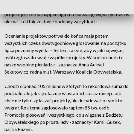
radny Pragi Północ (Prawo i Sprawiedliwość). Mimo, że
projekt jest formą happeningu i na realizację większych szans
nie ma - to i tak zostanie poddany weryfikacji.
Ocenianie projektów potrwa do końca maja potem
wszystkich czeka dwutygodniowe głosowanie, na początku
lipca poznamy wyniki. - Jestem za tym, aby w jak najwięcej
osób zgłaszało swoje wspólne projekty. W końcu chodzi o
nasze wspólne pieniądze - zaznacza Anna Auksel-
Sekutowicz, radna m.st. Warszawy Koalicja Obywatelska.
Chodzi o ponad 105 milionów złotych to rekordowa suma do
podziału, ale jak się okazuje w ostatnich coraz mniej osób
chce nie tylko zgłaszać projekty, ale decydować o tym kto
wygrał. Rok temu zagłosowało raptem 85 tys. osób. -
Promocja glosowań i wszystkiego, co związane z Budżetu
Obywatelskiego po prostu leży - zaznaczył Kamil Guzek,
partia Razem.