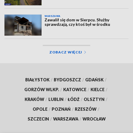
WARSZAWA
Zawalił się dom w Sierpcu. Służby
sprawdzają, czy ktoś był w środku
ZOBACZ WIĘCEJ
BIAŁYSTOK
/
BYDGOSZCZ
/
GDAŃSK
/
GORZÓW WLKP.
/
KATOWICE
/
KIELCE
/
KRAKÓW
/
LUBLIN
/
ŁÓDŹ
/
OLSZTYN
/
OPOLE
/
POZNAŃ
/
RZESZÓW
/
SZCZECIN
/
WARSZAWA
/
WROCŁAW