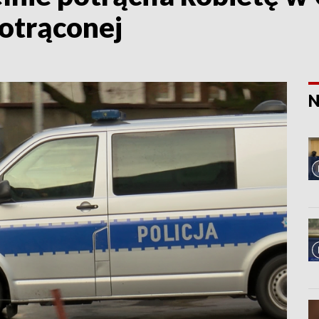
potrąconej
N