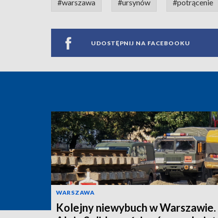
#warszawa
#ursynów
#potrącenie
UDOSTĘPNIJ NA FACEBOOKU
WARSZAWA
Kolejny niewybuch w Warszawie.