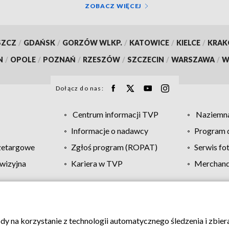
ZOBACZ WIĘCEJ
SZCZ
/
GDAŃSK
/
GORZÓW WLKP.
/
KATOWICE
/
KIELCE
/
KRA
N
/
OPOLE
/
POZNAŃ
/
RZESZÓW
/
SZCZECIN
/
WARSZAWA
/
W
Dołącz do nas:
Centrum informacji TVP
Naziemna
Informacje o nadawcy
Program d
zetargowe
Zgłoś program (ROPAT)
Serwis fo
wizyjna
Kariera w TVP
Merchandi
Polityka prywatności
Moje zgody
Pomoc
Biuro re
ody na korzystanie z technologii automatycznego śledzenia i zbie