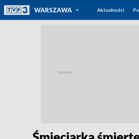
POWRÓT DO
WARSZAWA
Aktualności
Po
TVP REGIONY
Śmieciarka śmiertel