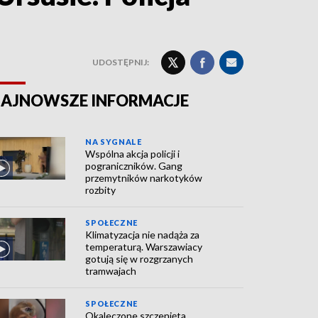
UDOSTĘPNIJ:
AJNOWSZE INFORMACJE
NA SYGNALE
Wspólna akcja policji i
pograniczników. Gang
przemytników narkotyków
rozbity
SPOŁECZNE
Klimatyzacja nie nadąża za
temperaturą. Warszawiacy
gotują się w rozgrzanych
tramwajach
SPOŁECZNE
Okaleczone szczenięta