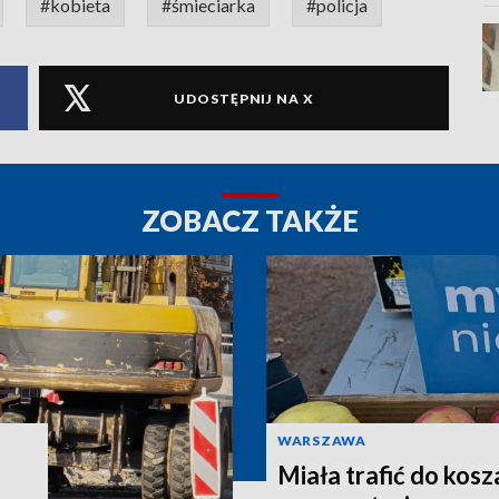
#kobieta
#śmieciarka
#policja
UDOSTĘPNIJ NA X
ZOBACZ TAKŻE
WARSZAWA
Miała trafić do kosz