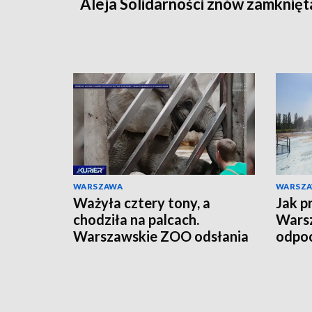
Aleja Solidarności znów zamknięt
WARSZAWA
WARSZ
Ważyła cztery tony, a
Jak p
chodziła na palcach.
Warsz
Warszawskie ZOO odsłania
odpoc
szkielet ukochanej Erny
orga