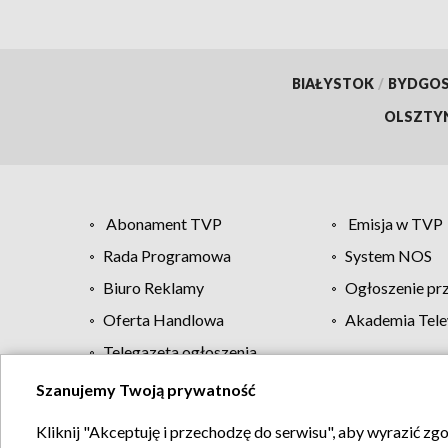
BIAŁYSTOK
/
BYDGO
OLSZTY
Abonament TVP
Emisja w TVP
Rada Programowa
System NOS
Biuro Reklamy
Ogłoszenie pr
Oferta Handlowa
Akademia Tele
Telegazeta ogłoszenia
Szanujemy Twoją prywatność
Regulamin TVP
Kliknij "Akceptuję i przechodzę do serwisu", aby wyrazić zg