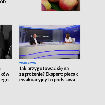
sób
WARSZAWA
a
Jak przygotować się na
adków
zagrożenie? Ekspert: plecak
iego
ewakuacyjny to podstawa