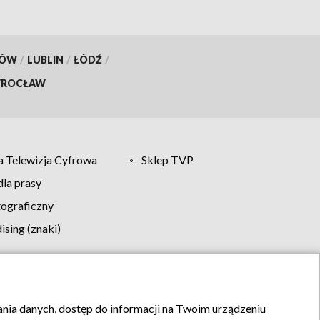
KÓW
/
LUBLIN
/
ŁÓDŹ
/
ROCŁAW
 Telewizja Cyfrowa
Sklep TVP
la prasy
tograficzny
sing (znaki)
klamy
Kontakt
rania danych, dostęp do informacji na Twoim urządzeniu