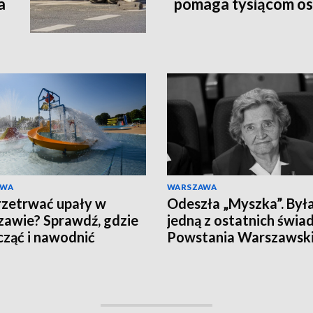
a
pomaga tysiącom o
AWA
WARSZAWA
rzetrwać upały w
Odeszła „Myszka”. Był
awie? Sprawdź, gdzie
jedną z ostatnich świ
ząć i nawodnić
Powstania Warszawsk
nizm