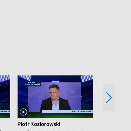
Piotr Kosiorowski
Tomasz Mat