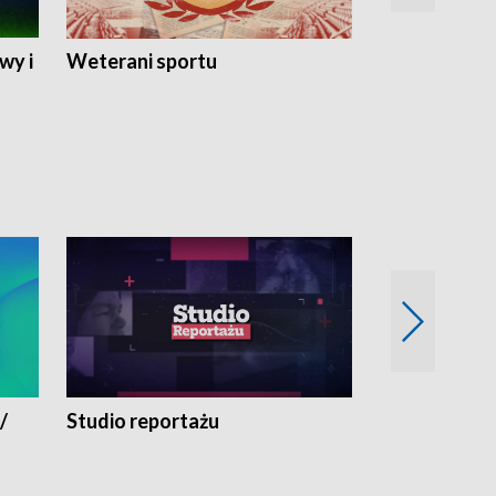
wy i
Weterani sportu
Najlepsi Sp
2024
/
Studio reportażu
Eksperyment