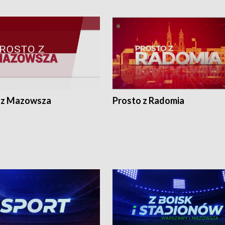
 z Mazowsza
Prosto z Radomia