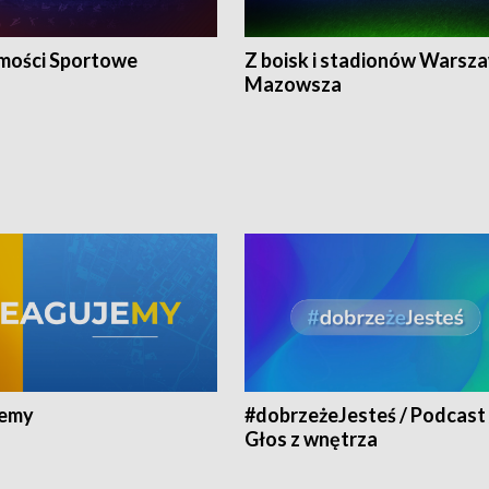
ości Sportowe
Z boisk i stadionów Warsza
Mazowsza
jemy
#dobrzeżeJesteś / Podcast 
Głos z wnętrza