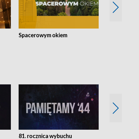
Spacerowym okiem
Filmowe spo
81. rocznica wybuchu
Retro Wawa