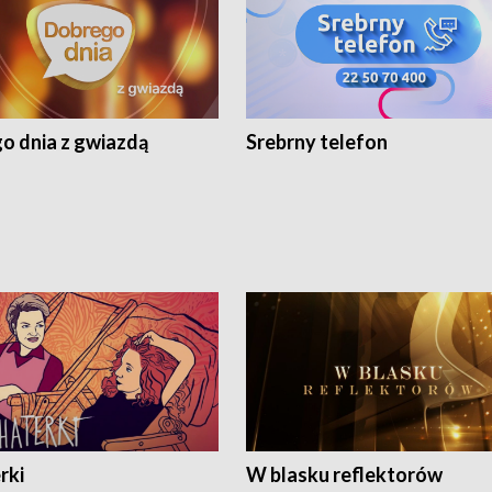
o dnia z gwiazdą
Srebrny telefon
rki
W blasku reflektorów