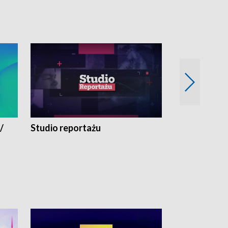
/
Studio reportażu
Eksperyment