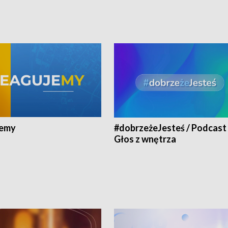
jemy
#dobrzeżeJesteś / Podcast 
Głos z wnętrza