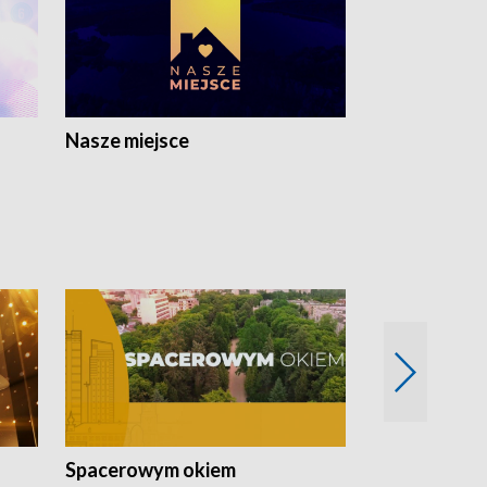
Nasze miejsce
Spacerowym okiem
Filmowe spo