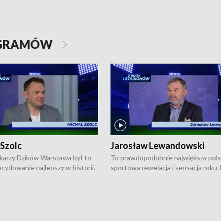
OGRAMÓW
 Szolc
Jarosław Lewandowski
karzy Dzików Warszawa był to
To prawdopodobnie największa pol
cydowanie najlepszy w historii.
sportowa rewelacja i sensacja roku.
pierwszy raz sięgnęli po
Chwalińska podbiła serca całej Pols
rodowe trofeum, wygrywając
kortach imienia Rolanda Garrosa w
ocno Europejską. Potem zaczęli
wielkoszlemowym turnieju French 
ekstraklasę. Po sezonie
przebijała się przez kwalifikacje, wyg
ym zadebiutowali w fazie play-
aż dziewięć pojedynków i dopiero w 