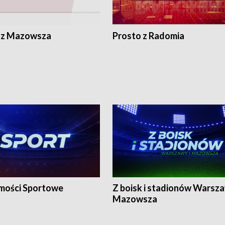
 z Mazowsza
Prosto z Radomia
ości Sportowe
Z boisk i stadionów Warsza
Mazowsza