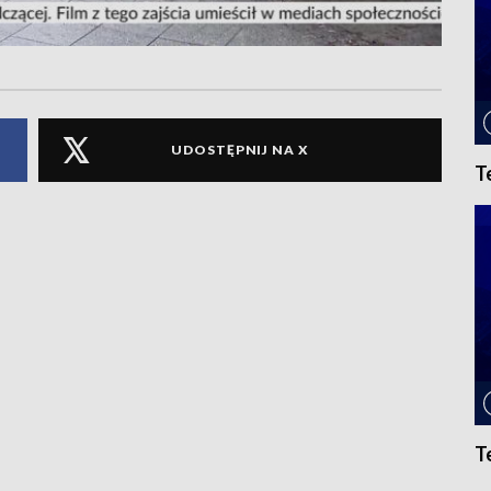
UDOSTĘPNIJ NA X
T
T