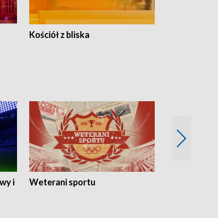
Kościół z bliska
wy i
Weterani sportu
Najlepsi Sp
2024