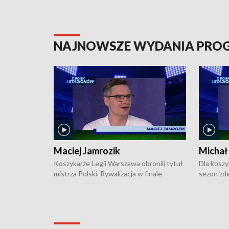
NAJNOWSZE WYDANIA PR
Maciej Jamrozik
Michał
Koszykarze Legii Warszawa obronili tytuł
Dla koszy
mistrza Polski. Rywalizacja w finale
sezon zde
ekstraklasy toczyła się do czterech
Najpierw 
zwycięstw i dopiero ostatni, siódmy mecz
międzyna
okazał się decydujący. W hali przy
Ligę Półn
Obrońców Tobruku na Bemowie
podbijać 
podopieczni estońskiego trenera Heiko
zasadnicz