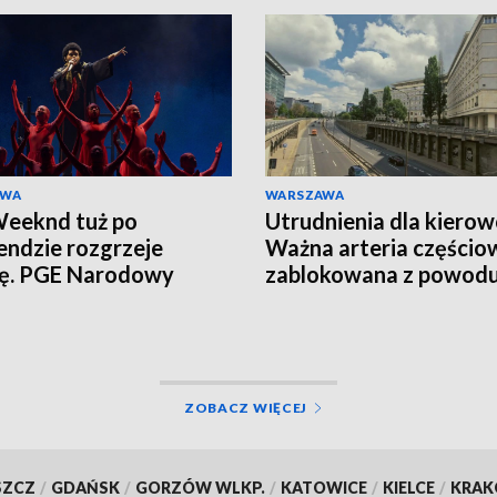
AWA
WARSZAWA
eeknd tuż po
Utrudnienia dla kiero
ndzie rozgrzeje
Ważna arteria częścio
cę. PGE Narodowy
zablokowana z powod
ją tłumy
remontu
ZOBACZ WIĘCEJ
SZCZ
/
GDAŃSK
/
GORZÓW WLKP.
/
KATOWICE
/
KIELCE
/
KRA