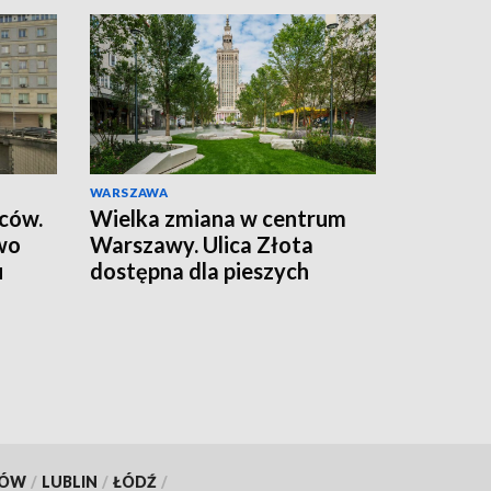
WARSZAWA
wców.
Wielka zmiana w centrum
wo
Warszawy. Ulica Złota
u
dostępna dla pieszych
KÓW
/
LUBLIN
/
ŁÓDŹ
/