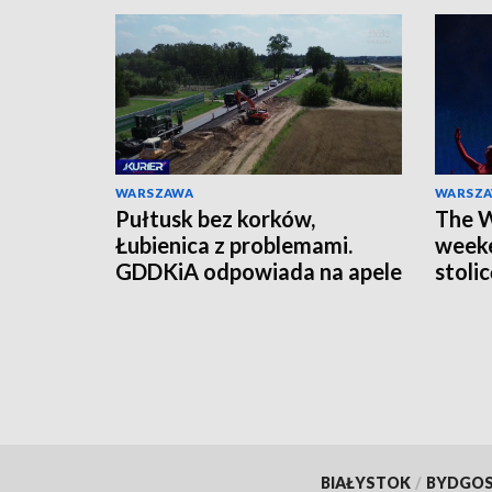
WARSZAWA
WARSZ
Pułtusk bez korków,
The W
Łubienica z problemami.
weeke
GDDKiA odpowiada na apele
stoli
mieszkańców
czeka
BIAŁYSTOK
/
BYDGO