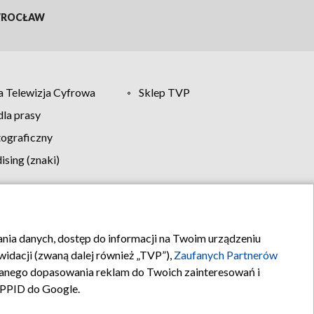
ROCŁAW
 Telewizja Cyfrowa
Sklep TVP
la prasy
tograficzny
sing (znaki)
klamy
Kontakt
rania danych, dostęp do informacji na Twoim urządzeniu
idacji (zwaną dalej również „TVP”),
Zaufanych Partnerów
anego dopasowania reklam do Twoich zainteresowań i
a PPID do Google.