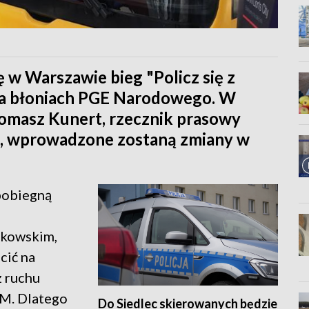
 w Warszawie bieg "Policz się z
- na błoniach PGE Narodowego. W
Tomasz Kunert, rzecznik prasowy
o, wprowadzone zostaną zmiany w
 pobiegną
zkowskim,
cić na
z ruchu
TM. Dlatego
Do Siedlec skierowanych będzie