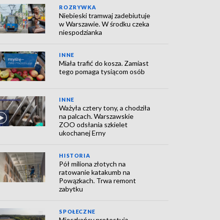
ROZRYWKA
Niebieski tramwaj zadebiutuje
w Warszawie. W środku czeka
niespodzianka
INNE
Miała trafić do kosza. Zamiast
tego pomaga tysiącom osób
INNE
Ważyła cztery tony, a chodziła
na palcach. Warszawskie
ZOO odsłania szkielet
ukochanej Erny
HISTORIA
Pół miliona złotych na
ratowanie katakumb na
Powązkach. Trwa remont
zabytku
SPOŁECZNE
Mieszkańcy protestują