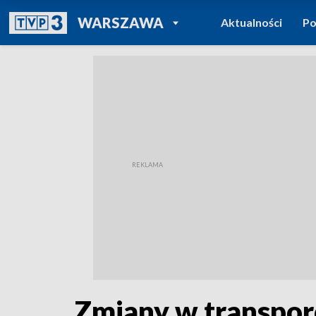
POWRÓT DO
WARSZAWA
Aktualności
Po
TVP REGIONY
Zmiany w transpor