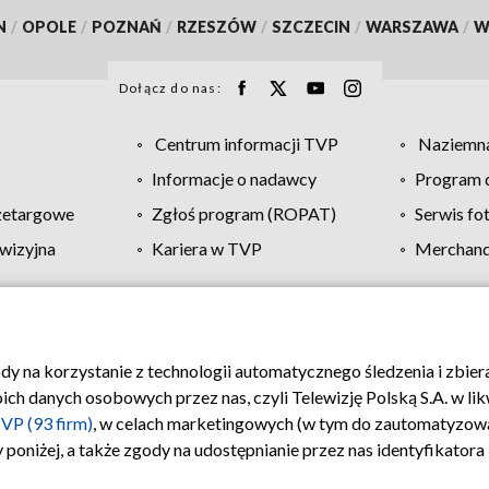
N
/
OPOLE
/
POZNAŃ
/
RZESZÓW
/
SZCZECIN
/
WARSZAWA
/
W
Dołącz do nas:
Centrum informacji TVP
Naziemna
Informacje o nadawcy
Program d
zetargowe
Zgłoś program (ROPAT)
Serwis fo
wizyjna
Kariera w TVP
Merchandi
Polityka prywatności
Moje zgody
Pomoc
Biuro re
ody na korzystanie z technologii automatycznego śledzenia i zbie
 danych osobowych przez nas, czyli Telewizję Polską S.A. w likw
VP (93 firm)
, w celach marketingowych (w tym do zautomatyzow
 poniżej, a także zgody na udostępnianie przez nas identyfikator