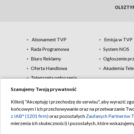
OLSZTY
Abonament TVP
Emisja w TVP
Rada Programowa
System NOS
Biuro Reklamy
Ogłoszenie pr
Oferta Handlowa
Akademia Tele
Telegazeta ogłoszenia
Szanujemy Twoją prywatność
Regulamin TVP
Kliknij "Akceptuję i przechodzę do serwisu", aby wyrazić zg
końcowym i ich przechowywanie oraz na przetwarzanie Twoich
z IAB* (1201 firm)
oraz pozostałych
Zaufanych Partnerów T
mierzenia ich skuteczności) i pozostałych, które wskazujemy