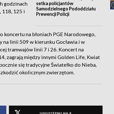
setka policjantów
ch godzinach
Samodzielnego Pododdziału
 118, 125 i
Prewencji Policji
go koncertu na błoniach PGE Narodowego,
na linii 509 w kierunku Gocławia i w
cej tramwajów linii 7 i 26. Koncert na
14, zagrają między innymi Golden Life, Kwiat
ozpocznie się tradycyjne Światełko do Nieba,
 szkodzić okolicznym zwierzętom.
UDOSTĘPNIJ NA X