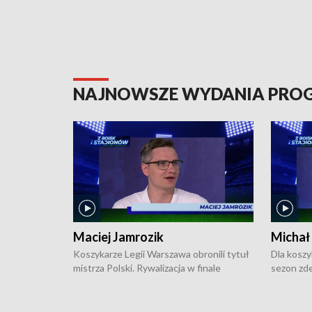
NAJNOWSZE WYDANIA PR
Maciej Jamrozik
Michał
Koszykarze Legii Warszawa obronili tytuł
Dla koszy
mistrza Polski. Rywalizacja w finale
sezon zde
ekstraklasy toczyła się do czterech
Najpierw 
zwycięstw i dopiero ostatni, siódmy mecz
międzyna
okazał się decydujący. W hali przy
Ligę Półn