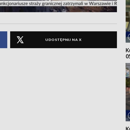
UDOSTĘPNIJ NA X
K
0
K