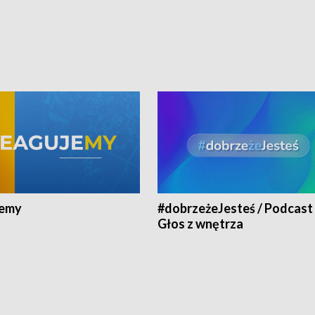
jemy
#dobrzeżeJesteś / Podcast 
Głos z wnętrza