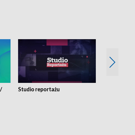
/
Studio reportażu
Eksperyment