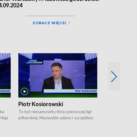
4.09.2024
ZOBACZ WIĘCEJ
Piotr Kosiorowski
Tomasz Mat
ska
To był niesamowity finisz pierwszej ligi
Robert Lewandow
 Maja
piłkarskiej. Niezwykle udany i szczęśliwy
przygodę z Barc
ki na
dla Polonii Warszawa, która w ostatnich
Saternusa jest p
sekundach wywalczyła prawo gry w
Tomasz Matuszews
Open
barażach o ekstraklasę. W Magazynie
opowiada o począ