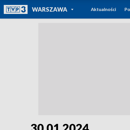
POWRÓT DO
WARSZAWA
Aktualności
Po
TVP REGIONY
30.01.2024