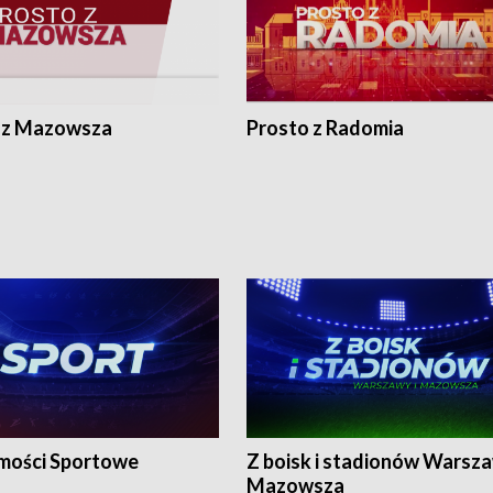
 z Mazowsza
Prosto z Radomia
ości Sportowe
Z boisk i stadionów Warsza
Mazowsza