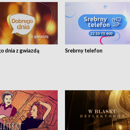
o dnia z gwiazdą
Srebrny telefon