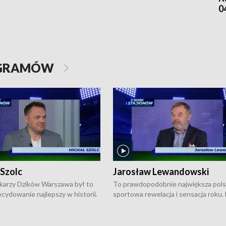
0
OGRAMÓW
 Szolc
Jarosław Lewandowski
karzy Dzików Warszawa był to
To prawdopodobnie największa pol
cydowanie najlepszy w historii.
sportowa rewelacja i sensacja roku.
pierwszy raz sięgnęli po
Chwalińska podbiła serca całej Pols
rodowe trofeum, wygrywając
kortach imienia Rolanda Garrosa w
ocno Europejską. Potem zaczęli
wielkoszlemowym turnieju French 