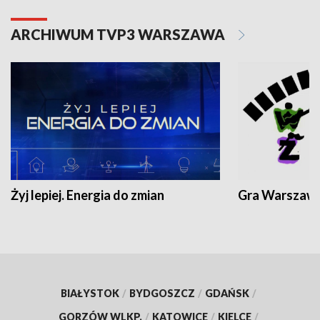
ARCHIWUM TVP3 WARSZAWA
Żyj lepiej. Energia do zmian
Gra Warszaw
BIAŁYSTOK
/
BYDGOSZCZ
/
GDAŃSK
/
GORZÓW WLKP.
/
KATOWICE
/
KIELCE
/