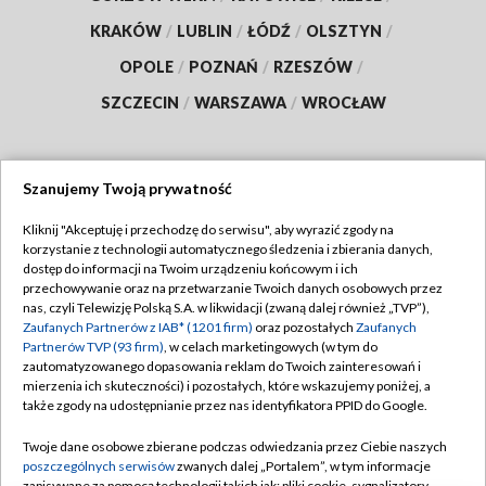
KRAKÓW
/
LUBLIN
/
ŁÓDŹ
/
OLSZTYN
/
OPOLE
/
POZNAŃ
/
RZESZÓW
/
SZCZECIN
/
WARSZAWA
/
WROCŁAW
Szanujemy Twoją prywatność
Dołącz do nas:
Kliknij "Akceptuję i przechodzę do serwisu", aby wyrazić zgody na
korzystanie z technologii automatycznego śledzenia i zbierania danych,
TVP
dostęp do informacji na Twoim urządzeniu końcowym i ich
Abonament TVP
przechowywanie oraz na przetwarzanie Twoich danych osobowych przez
Regulamin TVP
nas, czyli Telewizję Polską S.A. w likwidacji (zwaną dalej również „TVP”),
Emisja w TVP
Zaufanych Partnerów z IAB* (1201 firm)
oraz pozostałych
Zaufanych
Polityka prywatności
Partnerów TVP (93 firm)
, w celach marketingowych (w tym do
Centrum informacji TVP
Moje zgody
zautomatyzowanego dopasowania reklam do Twoich zainteresowań i
mierzenia ich skuteczności) i pozostałych, które wskazujemy poniżej, a
Naziemna Telewizja Cyfrowa
Pomoc
także zgody na udostępnianie przez nas identyfikatora PPID do Google.
Sklep TVP
Biuro reklamy
Twoje dane osobowe zbierane podczas odwiedzania przez Ciebie naszych
Rada Programowa
poszczególnych serwisów
zwanych dalej „Portalem”, w tym informacje
Kontakt
zapisywane za pomocą technologii takich jak: pliki cookie, sygnalizatory