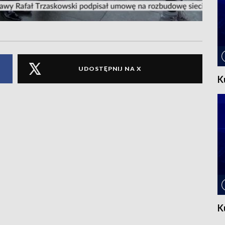
UDOSTĘPNIJ NA X
K
K