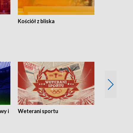
Kościół z bliska
wy i
Weterani sportu
Najlepsi Sp
2024