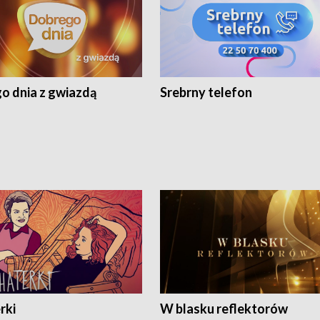
o dnia z gwiazdą
Srebrny telefon
rki
W blasku reflektorów