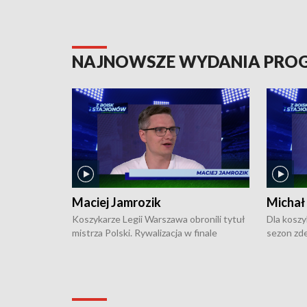
NAJNOWSZE WYDANIA PR
Maciej Jamrozik
Michał
Koszykarze Legii Warszawa obronili tytuł
Dla koszy
mistrza Polski. Rywalizacja w finale
sezon zde
ekstraklasy toczyła się do czterech
Najpierw 
zwycięstw i dopiero ostatni, siódmy mecz
międzyna
okazał się decydujący. W hali przy
Ligę Półn
Obrońców Tobruku na Bemowie
podbijać 
podopieczni estońskiego trenera Heiko
zasadnicz