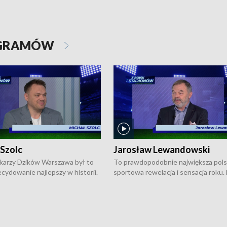
OGRAMÓW
 Szolc
Jarosław Lewandowski
karzy Dzików Warszawa był to
To prawdopodobnie największa pol
cydowanie najlepszy w historii.
sportowa rewelacja i sensacja roku.
pierwszy raz sięgnęli po
Chwalińska podbiła serca całej Pols
rodowe trofeum, wygrywając
kortach imienia Rolanda Garrosa w
ocno Europejską. Potem zaczęli
wielkoszlemowym turnieju French 
ekstraklasę. Po sezonie
przebijała się przez kwalifikacje, wyg
ym zadebiutowali w fazie play-
aż dziewięć pojedynków i dopiero w 