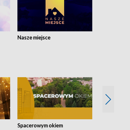
Nasze miejsce
Spacerowym okiem
Filmowe spo