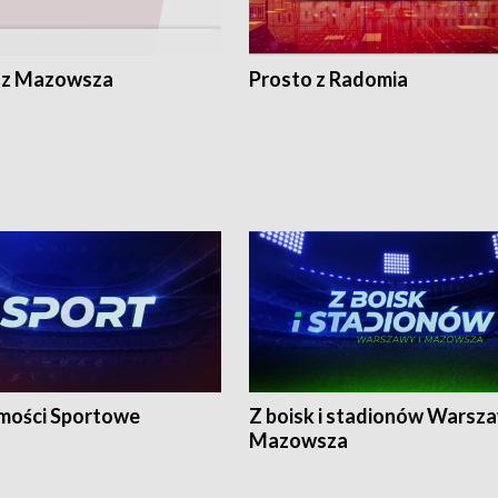
 z Mazowsza
Prosto z Radomia
ości Sportowe
Z boisk i stadionów Warsza
Mazowsza