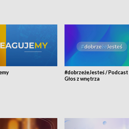
jemy
#dobrzeżeJesteś / Podcast 
Głos z wnętrza