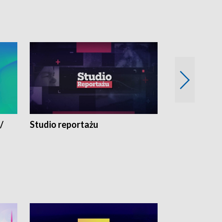
/
Studio reportażu
Eksperyment