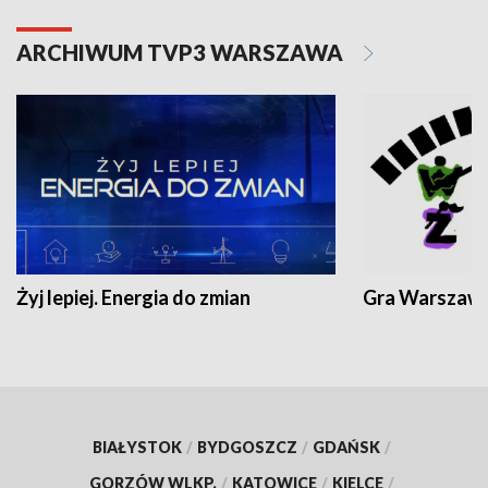
ARCHIWUM TVP3 WARSZAWA
Żyj lepiej. Energia do zmian
Gra Warszaw
BIAŁYSTOK
/
BYDGOSZCZ
/
GDAŃSK
/
GORZÓW WLKP.
/
KATOWICE
/
KIELCE
/