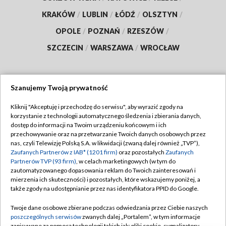
KRAKÓW
/
LUBLIN
/
ŁÓDŹ
/
OLSZTYN
/
OPOLE
/
POZNAŃ
/
RZESZÓW
/
SZCZECIN
/
WARSZAWA
/
WROCŁAW
Szanujemy Twoją prywatność
Dołącz do nas:
Kliknij "Akceptuję i przechodzę do serwisu", aby wyrazić zgody na
korzystanie z technologii automatycznego śledzenia i zbierania danych,
TVP
dostęp do informacji na Twoim urządzeniu końcowym i ich
Abonament TVP
przechowywanie oraz na przetwarzanie Twoich danych osobowych przez
Regulamin TVP
nas, czyli Telewizję Polską S.A. w likwidacji (zwaną dalej również „TVP”),
Emisja w TVP
Zaufanych Partnerów z IAB* (1201 firm)
oraz pozostałych
Zaufanych
Polityka prywatności
Partnerów TVP (93 firm)
, w celach marketingowych (w tym do
Centrum informacji TVP
Moje zgody
zautomatyzowanego dopasowania reklam do Twoich zainteresowań i
mierzenia ich skuteczności) i pozostałych, które wskazujemy poniżej, a
Naziemna Telewizja Cyfrowa
Pomoc
także zgody na udostępnianie przez nas identyfikatora PPID do Google.
Sklep TVP
Biuro reklamy
Twoje dane osobowe zbierane podczas odwiedzania przez Ciebie naszych
Rada Programowa
poszczególnych serwisów
zwanych dalej „Portalem”, w tym informacje
Kontakt
zapisywane za pomocą technologii takich jak: pliki cookie, sygnalizatory