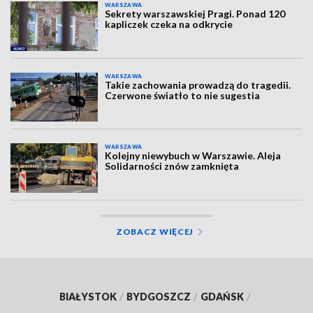
WARSZAWA
Sekrety warszawskiej Pragi. Ponad 120
kapliczek czeka na odkrycie
WARSZAWA
Takie zachowania prowadzą do tragedii.
Czerwone światło to nie sugestia
WARSZAWA
Kolejny niewybuch w Warszawie. Aleja
Solidarności znów zamknięta
ZOBACZ WIĘCEJ
BIAŁYSTOK
/
BYDGOSZCZ
/
GDAŃSK
/