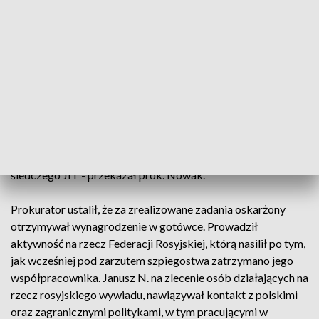
specjalnych Federacji Rosyjskiej przeciwko interesom
Rzeczpospolitej Polskiej. Ponadto zarzucił Januszowi N.
również złamanie ustawy o narkomanii oraz podrabianie
dokumentów. Grozi mu za to do 15 lat pozbawienia wolności.
Na wniosek prokuratora wobec Janusza N. stosowany jest
środek zapobiegawczy w postaci tymczasowego
aresztowania. – W ramach śledztwa wykonano liczne
czynności i pozyskano materiał dowodowy w drodze
międzynarodowej pomocy prawnej oraz wspólnego zespołu
śledczego JIT - przekazał prok. Nowak.
Prokurator ustalił, że za zrealizowane zadania oskarżony
otrzymywał wynagrodzenie w gotówce. Prowadził
aktywność na rzecz Federacji Rosyjskiej, którą nasilił po tym,
jak wcześniej pod zarzutem szpiegostwa zatrzymano jego
współpracownika. Janusz N. na zlecenie osób działających na
rzecz rosyjskiego wywiadu, nawiązywał kontakt z polskimi
oraz zagranicznymi politykami, w tym pracującymi w