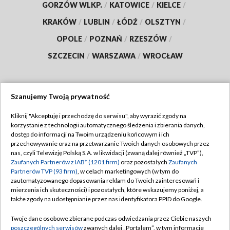
GORZÓW WLKP.
/
KATOWICE
/
KIELCE
/
KRAKÓW
/
LUBLIN
/
ŁÓDŹ
/
OLSZTYN
/
OPOLE
/
POZNAŃ
/
RZESZÓW
/
SZCZECIN
/
WARSZAWA
/
WROCŁAW
Szanujemy Twoją prywatność
Dołącz do nas:
Kliknij "Akceptuję i przechodzę do serwisu", aby wyrazić zgody na
korzystanie z technologii automatycznego śledzenia i zbierania danych,
TVP
dostęp do informacji na Twoim urządzeniu końcowym i ich
Abonament TVP
przechowywanie oraz na przetwarzanie Twoich danych osobowych przez
Regulamin TVP
nas, czyli Telewizję Polską S.A. w likwidacji (zwaną dalej również „TVP”),
Emisja w TVP
Polityka prywatności
Zaufanych Partnerów z IAB* (1201 firm)
oraz pozostałych
Zaufanych
Partnerów TVP (93 firm)
, w celach marketingowych (w tym do
Centrum informacji TVP
Moje zgody
zautomatyzowanego dopasowania reklam do Twoich zainteresowań i
mierzenia ich skuteczności) i pozostałych, które wskazujemy poniżej, a
Naziemna Telewizja Cyfrowa
Pomoc
także zgody na udostępnianie przez nas identyfikatora PPID do Google.
Sklep TVP
Biuro reklamy
Twoje dane osobowe zbierane podczas odwiedzania przez Ciebie naszych
Rada Programowa
Kontakt
poszczególnych serwisów
zwanych dalej „Portalem”, w tym informacje