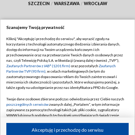
SZCZECIN
/
WARSZAWA
/
WROCŁAW
Szanujemy Twoją prywatność
Dołącz do nas:
Kliknij "Akceptuję i przechodzę do serwisu", aby wyrazić zgody na
korzystanie z technologii automatycznego śledzenia i zbierania danych,
TVP
dostęp do informacji na Twoim urządzeniu końcowym i ich
Abonament TVP
przechowywanie oraz na przetwarzanie Twoich danych osobowych przez
Regulamin TVP
nas, czyli Telewizję Polską S.A. w likwidacji (zwaną dalej również „TVP”),
Emisja w TVP
Zaufanych Partnerów z IAB* (1201 firm)
oraz pozostałych
Zaufanych
Polityka prywatności
Partnerów TVP (93 firm)
, w celach marketingowych (w tym do
Centrum informacji TVP
Moje zgody
zautomatyzowanego dopasowania reklam do Twoich zainteresowań i
mierzenia ich skuteczności) i pozostałych, które wskazujemy poniżej, a
Naziemna Telewizja Cyfrowa
Pomoc
także zgody na udostępnianie przez nas identyfikatora PPID do Google.
Sklep TVP
Biuro reklamy
Twoje dane osobowe zbierane podczas odwiedzania przez Ciebie naszych
Rada Programowa
poszczególnych serwisów
zwanych dalej „Portalem”, w tym informacje
Kontakt
zapisywane za pomocą technologii takich jak: pliki cookie, sygnalizatory
System NOS
WWW lub innych podobnych technologii umożliwiających świadczenie
dopasowanych i bezpiecznych usług, personalizację treści oraz reklam,
Informacje o nadawcy
Kanały
udostępnianie funkcji mediów społecznościowych oraz analizowanie
Akceptuję i przechodzę do serwisu
ruchu w Internecie.
Program dla prasy