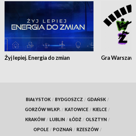
Żyj lepiej. Energia do zmian
Gra Warszaw
BIAŁYSTOK
/
BYDGOSZCZ
/
GDAŃSK
/
GORZÓW WLKP.
/
KATOWICE
/
KIELCE
/
KRAKÓW
/
LUBLIN
/
ŁÓDŹ
/
OLSZTYN
/
OPOLE
/
POZNAŃ
/
RZESZÓW
/