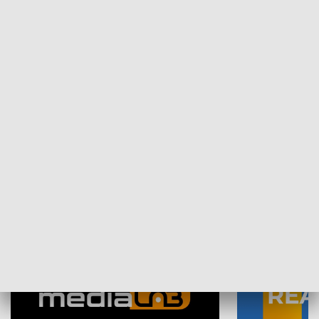
Plebiscyt Najlepsi Sportowcy
Wiadomości 
Warszawy 2025
SPOŁECZEŃSTWO