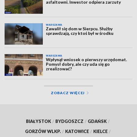
asfaltowni. Inwestor odpiera zarzuty
WARSZAWA
Zawalił się dom w Sierpcu. Służby
sprawdzają, czy ktoś był w środku
WARSZAWA
Wpłynął wniosek o pierwszy urzędomat.
Pomysł dobry, ale czy uda się go
zrealizować?
ZOBACZ WIĘCEJ
BIAŁYSTOK
/
BYDGOSZCZ
/
GDAŃSK
/
GORZÓW WLKP.
/
KATOWICE
/
KIELCE
/