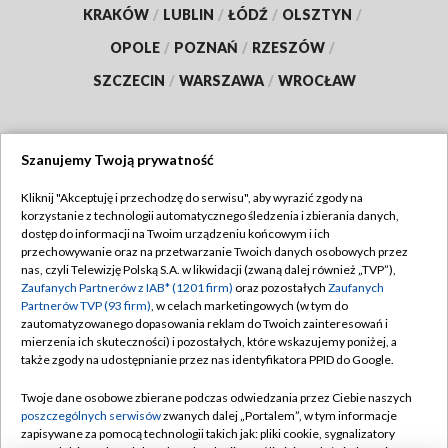
KRAKÓW
/
LUBLIN
/
ŁÓDŹ
/
OLSZTYN
/
OPOLE
/
POZNAŃ
/
RZESZÓW
/
SZCZECIN
/
WARSZAWA
/
WROCŁAW
Szanujemy Twoją prywatność
Dołącz do nas:
Kliknij "Akceptuję i przechodzę do serwisu", aby wyrazić zgody na
korzystanie z technologii automatycznego śledzenia i zbierania danych,
TVP
dostęp do informacji na Twoim urządzeniu końcowym i ich
Abonament TVP
przechowywanie oraz na przetwarzanie Twoich danych osobowych przez
Regulamin TVP
nas, czyli Telewizję Polską S.A. w likwidacji (zwaną dalej również „TVP”),
Emisja w TVP
Polityka prywatności
Zaufanych Partnerów z IAB* (1201 firm)
oraz pozostałych
Zaufanych
Partnerów TVP (93 firm)
, w celach marketingowych (w tym do
Centrum informacji TVP
Moje zgody
zautomatyzowanego dopasowania reklam do Twoich zainteresowań i
mierzenia ich skuteczności) i pozostałych, które wskazujemy poniżej, a
Naziemna Telewizja Cyfrowa
Pomoc
także zgody na udostępnianie przez nas identyfikatora PPID do Google.
Sklep TVP
Biuro reklamy
Twoje dane osobowe zbierane podczas odwiedzania przez Ciebie naszych
Rada Programowa
Kontakt
poszczególnych serwisów
zwanych dalej „Portalem”, w tym informacje
zapisywane za pomocą technologii takich jak: pliki cookie, sygnalizatory
System NOS