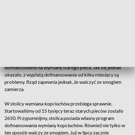
jakością powietrza plasuje się wysoko. Nie w każdej dzielnicy
jednak wygląda to tak dobrze. W skrajnych przypadkach,
gdzie normy nie są zachowane, osoby zmuszone są wdychać
substancje, które wydzielają się z takich kominów. A to może
doprowadzić nawet do śmierci.
Każdego roku z powodu smogu przedwcześnie umiera 40
tysięcy Polaków. By te liczbę zmniejszyć w 2018 roku
powstał program Czyste Powietrze, gdzie można uzyskać
dofinansowanie na wymianę starego pieca. Jak się jednak
okazało, z wypłatą dofinansowania od kilku miesięcy są
problemy. Rząd zapewnia jednak, że walczyć ze smogiem
zamierza.
W stolicy wymiana kopciuchów przebiega sprawnie.
Startowaliśmy od 15 tysięcy teraz starych pieców zostało
2650. Przypomnijmy, stolica posiada własny program
dofinansowania wymiany kopciuchów. Również nie tylko w
ten sposób walczy ze smogiem. Już w lipcu zacznie