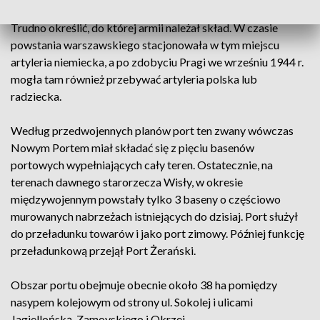
Trudno określić, do której armii należał skład. W czasie
powstania warszawskiego stacjonowała w tym miejscu
artyleria niemiecka, a po zdobyciu Pragi we wrześniu 1944 r.
mogła tam również przebywać artyleria polska lub
radziecka.
Według przedwojennych planów port ten zwany wówczas
Nowym Portem miał składać się z pięciu basenów
portowych wypełniających cały teren. Ostatecznie, na
terenach dawnego starorzecza Wisły, w okresie
międzywojennym powstały tylko 3 baseny o częściowo
murowanych nabrzeżach istniejących do dzisiaj. Port służył
do przeładunku towarów i jako port zimowy. Później funkcję
przeładunkową przejął Port Żerański.
Obszar portu obejmuje obecnie około 38 ha pomiędzy
nasypem kolejowym od strony ul. Sokolej i ulicami
Jagiellońską, Zamoyskiego i Okrzei.