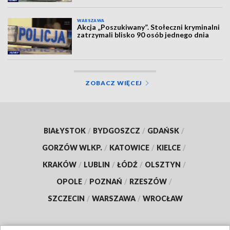
WARSZAWA
Akcja „Poszukiwany”. Stołeczni kryminalni
zatrzymali blisko 90 osób jednego dnia
ZOBACZ WIĘCEJ
BIAŁYSTOK
/
BYDGOSZCZ
/
GDAŃSK
/
GORZÓW WLKP.
/
KATOWICE
/
KIELCE
/
KRAKÓW
/
LUBLIN
/
ŁÓDŹ
/
OLSZTYN
/
OPOLE
/
POZNAŃ
/
RZESZÓW
/
SZCZECIN
/
WARSZAWA
/
WROCŁAW