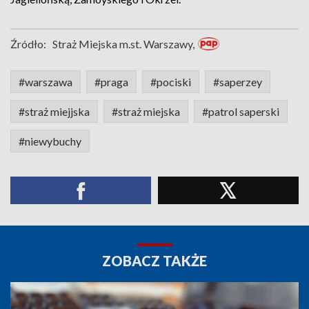
Źródło:
Straż Miejska m.st. Warszawy,
#warszawa
#praga
#pociski
#saperzey
#straż miejjska
#straż miejska
#patrol saperski
#niewybuchy
ZOBACZ TAKŻE