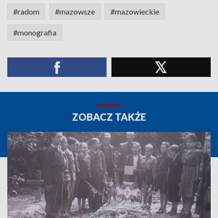
#radom
#mazowsze
#mazowieckie
#monografia
ZOBACZ TAKŻE