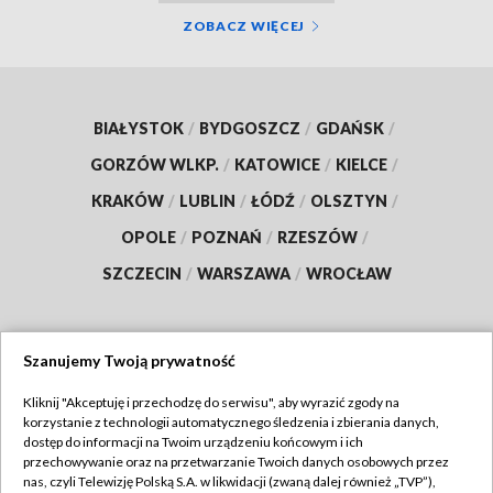
ZOBACZ WIĘCEJ
BIAŁYSTOK
/
BYDGOSZCZ
/
GDAŃSK
/
GORZÓW WLKP.
/
KATOWICE
/
KIELCE
/
KRAKÓW
/
LUBLIN
/
ŁÓDŹ
/
OLSZTYN
/
OPOLE
/
POZNAŃ
/
RZESZÓW
/
SZCZECIN
/
WARSZAWA
/
WROCŁAW
Szanujemy Twoją prywatność
Dołącz do nas:
Kliknij "Akceptuję i przechodzę do serwisu", aby wyrazić zgody na
korzystanie z technologii automatycznego śledzenia i zbierania danych,
TVP
dostęp do informacji na Twoim urządzeniu końcowym i ich
Abonament TVP
przechowywanie oraz na przetwarzanie Twoich danych osobowych przez
Regulamin TVP
nas, czyli Telewizję Polską S.A. w likwidacji (zwaną dalej również „TVP”),