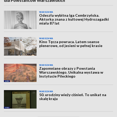
dla Powstańców Warszawskich
WARSZAWA
Odeszła wybitna Iga Cembrzyńska.
Aktorka znana z kultowej Hydrozagadki
miała 87 lat
WARSZAWA
Kino Tęcza powraca. Latem seanse
plenerowe, od jesieni w pełnej krasie
WARSZAWA
Zapomniane obrazy z Powstania
Warszawskiego. Unikalna wystawa w
Instytucie Pileckiego
WARSZAWA
50. urodziny wieży ciśnień. To unikat na
skalę kraju