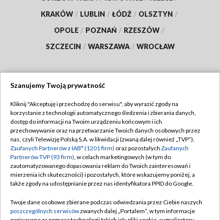
KRAKÓW
/
LUBLIN
/
ŁÓDŹ
/
OLSZTYN
/
OPOLE
/
POZNAŃ
/
RZESZÓW
/
SZCZECIN
/
WARSZAWA
/
WROCŁAW
Szanujemy Twoją prywatność
Dołącz do nas:
Kliknij "Akceptuję i przechodzę do serwisu", aby wyrazić zgody na
korzystanie z technologii automatycznego śledzenia i zbierania danych,
TVP
dostęp do informacji na Twoim urządzeniu końcowym i ich
Abonament TVP
przechowywanie oraz na przetwarzanie Twoich danych osobowych przez
Regulamin TVP
nas, czyli Telewizję Polską S.A. w likwidacji (zwaną dalej również „TVP”),
Emisja w TVP
Zaufanych Partnerów z IAB* (1201 firm)
oraz pozostałych
Zaufanych
Polityka prywatności
Partnerów TVP (93 firm)
, w celach marketingowych (w tym do
Centrum informacji TVP
Moje zgody
zautomatyzowanego dopasowania reklam do Twoich zainteresowań i
mierzenia ich skuteczności) i pozostałych, które wskazujemy poniżej, a
Naziemna Telewizja Cyfrowa
Pomoc
także zgody na udostępnianie przez nas identyfikatora PPID do Google.
Sklep TVP
Biuro reklamy
Twoje dane osobowe zbierane podczas odwiedzania przez Ciebie naszych
Rada Programowa
poszczególnych serwisów
zwanych dalej „Portalem”, w tym informacje
Kontakt
zapisywane za pomocą technologii takich jak: pliki cookie, sygnalizatory