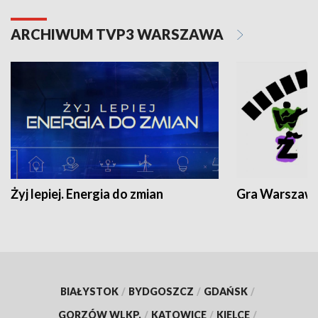
ARCHIWUM TVP3 WARSZAWA
Żyj lepiej. Energia do zmian
Gra Warszaw
BIAŁYSTOK
/
BYDGOSZCZ
/
GDAŃSK
/
GORZÓW WLKP.
/
KATOWICE
/
KIELCE
/