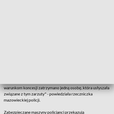
których mają podejrzenia, że może być tam prowadzona
nielegalna działalność. "Tak było m.in. we wtorek w jednym z
lokali w Zwoleniu, gdzie zabezpieczono pięć automatów, na
których urządzane były gry hazardowe wbrew przepisom
ustawy" - powiedziała PAP podinsp. Kucharska.
Z kolei w poniedziałek podobne działania przeprowadzono
w dwóch salonach gier w Przasnyszu. Kryminalni
zabezpieczyli tam w sumie 9 automatów do gier
hazardowych oraz ponad 14 tys. zł. Kilka dni temu
zlikwidowano także nielegalny salon gier w Siedlcach.
Zabezpieczono siedem automatów do gier hazardowych i
ponad 7 tys. zł. "W związku z uzasadnionym podejrzeniem
prowadzenia gier hazardowych wbrew przepisom lub
warunkom koncesji zatrzymano jedną osobę, która usłyszała
związane z tym zarzuty" - powiedziała rzeczniczka
mazowieckiej policji.
Zabezpieczane maszyny policjanci przekazują