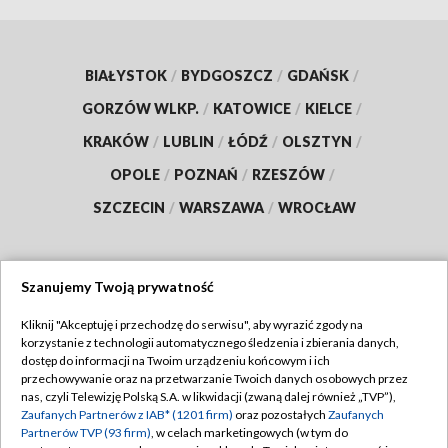
BIAŁYSTOK
/
BYDGOSZCZ
/
GDAŃSK
/
GORZÓW WLKP.
/
KATOWICE
/
KIELCE
/
KRAKÓW
/
LUBLIN
/
ŁÓDŹ
/
OLSZTYN
/
OPOLE
/
POZNAŃ
/
RZESZÓW
/
SZCZECIN
/
WARSZAWA
/
WROCŁAW
Szanujemy Twoją prywatność
Dołącz do nas:
Kliknij "Akceptuję i przechodzę do serwisu", aby wyrazić zgody na
korzystanie z technologii automatycznego śledzenia i zbierania danych,
TVP
dostęp do informacji na Twoim urządzeniu końcowym i ich
Abonament TVP
przechowywanie oraz na przetwarzanie Twoich danych osobowych przez
Regulamin TVP
nas, czyli Telewizję Polską S.A. w likwidacji (zwaną dalej również „TVP”),
Emisja w TVP
Polityka prywatności
Zaufanych Partnerów z IAB* (1201 firm)
oraz pozostałych
Zaufanych
Partnerów TVP (93 firm)
, w celach marketingowych (w tym do
Centrum informacji TVP