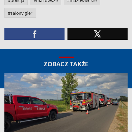
#policja
#mazowsze
#mazowieckie
#salony gier
ZOBACZ TAKŻE