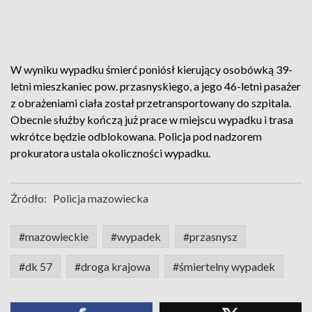
W wyniku wypadku śmierć poniósł kierujący osobówką 39-
letni mieszkaniec pow. przasnyskiego, a jego 46-letni pasażer
z obrażeniami ciała został przetransportowany do szpitala.
Obecnie służby kończą już prace w miejscu wypadku i trasa
wkrótce będzie odblokowana. Policja pod nadzorem
prokuratora ustala okoliczności wypadku.
Źródło:
Policja mazowiecka
#mazowieckie
#wypadek
#przasnysz
#dk 57
#droga krajowa
#śmiertelny wypadek