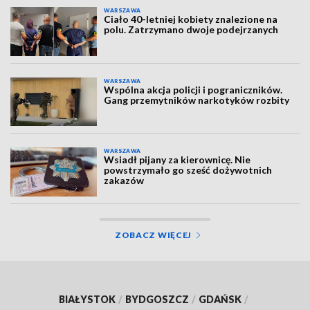
WARSZAWA
Ciało 40-letniej kobiety znalezione na
polu. Zatrzymano dwoje podejrzanych
WARSZAWA
Wspólna akcja policji i pograniczników.
Gang przemytników narkotyków rozbity
WARSZAWA
Wsiadł pijany za kierownicę. Nie
powstrzymało go sześć dożywotnich
zakazów
ZOBACZ WIĘCEJ
BIAŁYSTOK
/
BYDGOSZCZ
/
GDAŃSK
/