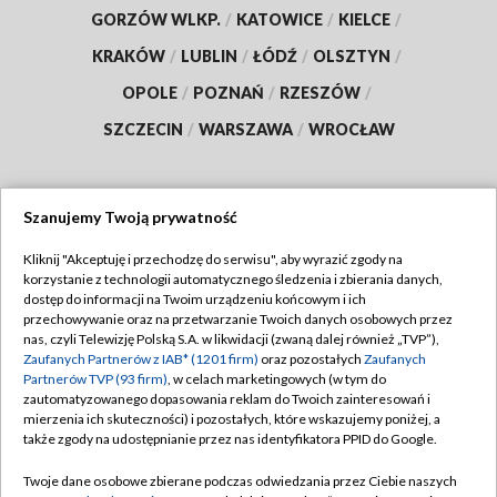
GORZÓW WLKP.
/
KATOWICE
/
KIELCE
/
KRAKÓW
/
LUBLIN
/
ŁÓDŹ
/
OLSZTYN
/
OPOLE
/
POZNAŃ
/
RZESZÓW
/
SZCZECIN
/
WARSZAWA
/
WROCŁAW
Szanujemy Twoją prywatność
Dołącz do nas:
Kliknij "Akceptuję i przechodzę do serwisu", aby wyrazić zgody na
korzystanie z technologii automatycznego śledzenia i zbierania danych,
TVP
dostęp do informacji na Twoim urządzeniu końcowym i ich
Abonament TVP
przechowywanie oraz na przetwarzanie Twoich danych osobowych przez
Regulamin TVP
nas, czyli Telewizję Polską S.A. w likwidacji (zwaną dalej również „TVP”),
Emisja w TVP
Polityka prywatności
Zaufanych Partnerów z IAB* (1201 firm)
oraz pozostałych
Zaufanych
Partnerów TVP (93 firm)
, w celach marketingowych (w tym do
Centrum informacji TVP
Moje zgody
zautomatyzowanego dopasowania reklam do Twoich zainteresowań i
mierzenia ich skuteczności) i pozostałych, które wskazujemy poniżej, a
Naziemna Telewizja Cyfrowa
Pomoc
także zgody na udostępnianie przez nas identyfikatora PPID do Google.
Sklep TVP
Biuro reklamy
Twoje dane osobowe zbierane podczas odwiedzania przez Ciebie naszych