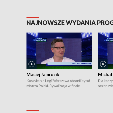
NAJNOWSZE WYDANIA PR
Maciej Jamrozik
Michał
Koszykarze Legii Warszawa obronili tytuł
Dla koszy
mistrza Polski. Rywalizacja w finale
sezon zde
ekstraklasy toczyła się do czterech
Najpierw 
zwycięstw i dopiero ostatni, siódmy mecz
międzyna
okazał się decydujący. W hali przy
Ligę Półn
Obrońców Tobruku na Bemowie
podbijać 
podopieczni estońskiego trenera Heiko
zasadnicz