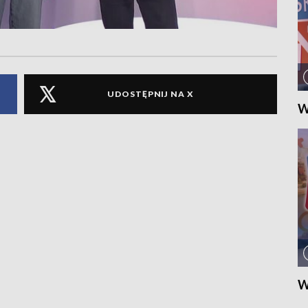
UDOSTĘPNIJ NA X
W
W