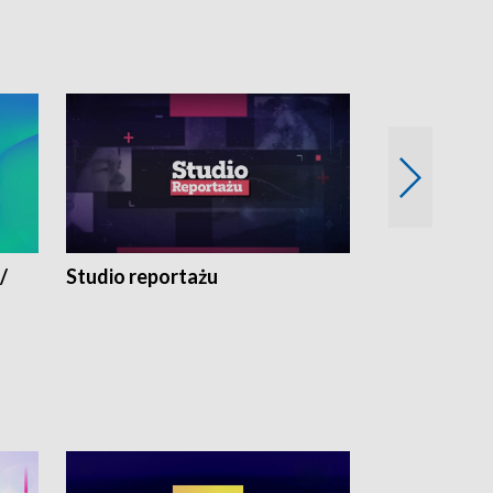
/
Studio reportażu
Eksperyment