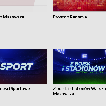
 z Mazowsza
Prosto z Radomia
ości Sportowe
Z boisk i stadionów Warsza
Mazowsza