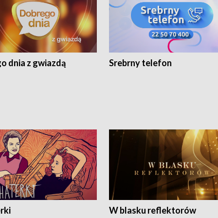
o dnia z gwiazdą
Srebrny telefon
rki
W blasku reflektorów