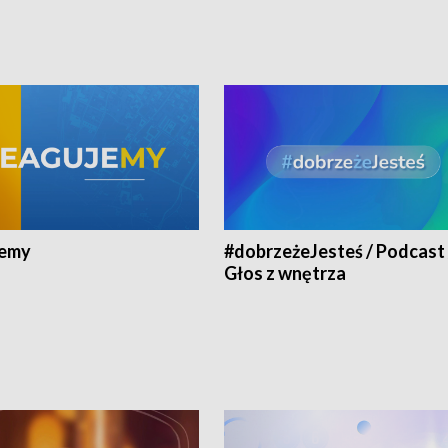
jemy
#dobrzeżeJesteś / Podcast 
Głos z wnętrza