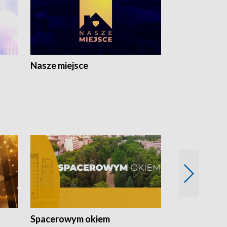
Nasze miejsce
Spacerowym okiem
Filmowe spo