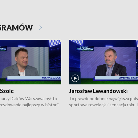
OGRAMÓW
 Szolc
Jarosław Lewandowski
karzy Dzików Warszawa był to
To prawdopodobnie największa pol
cydowanie najlepszy w historii.
sportowa rewelacja i sensacja roku.
pierwszy raz sięgnęli po
Chwalińska podbiła serca całej Pols
rodowe trofeum, wygrywając
kortach imienia Rolanda Garrosa w
ocno Europejską. Potem zaczęli
wielkoszlemowym turnieju French 
ekstraklasę. Po sezonie
przebijała się przez kwalifikacje, wyg
ym zadebiutowali w fazie play-
aż dziewięć pojedynków i dopiero w 