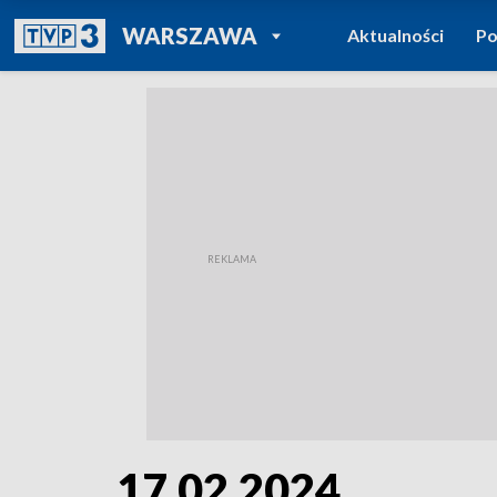
POWRÓT DO
WARSZAWA
Aktualności
Po
TVP REGIONY
17.02.2024