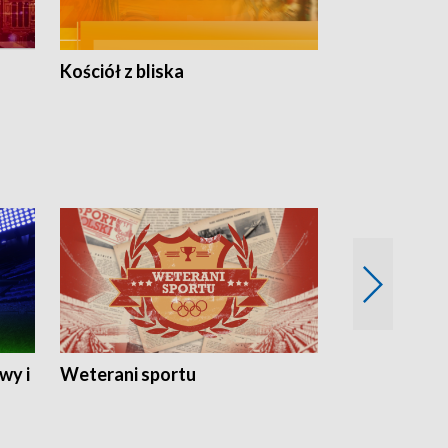
Kościół z bliska
wy i
Weterani sportu
Najlepsi Sp
2024