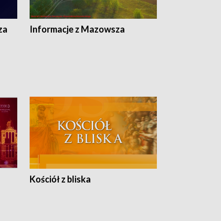
ej
ska
za
Informacje z Mazowsza
Kościół z bliska