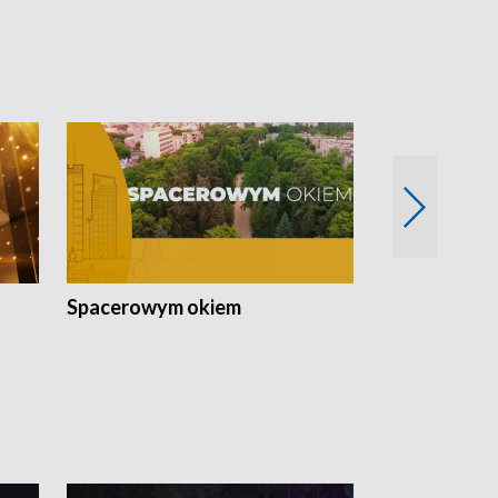
Spacerowym okiem
Filmowe spo