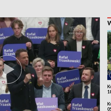
K
1
K
0