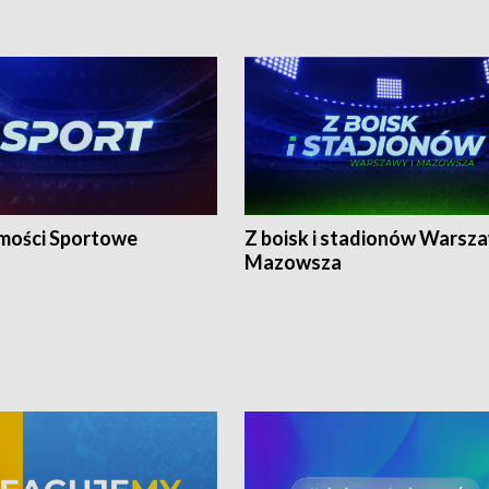
ości Sportowe
Z boisk i stadionów Warsza
Mazowsza