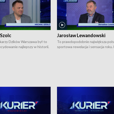
 Szolc
Jarosław Lewandowski
karzy Dzików Warszawa był to
To prawdopodobnie największa pol
cydowanie najlepszy w historii.
sportowa rewelacja i sensacja roku.
pierwszy raz sięgnęli po
Chwalińska podbiła serca całej Pols
rodowe trofeum, wygrywając
kortach imienia Rolanda Garrosa w
ocno Europejską. Potem zaczęli
wielkoszlemowym turnieju French 
ekstraklasę. Po sezonie
przebijała się przez kwalifikacje, wyg
ym zadebiutowali w fazie play-
aż dziewięć pojedynków i dopiero w 
ą zwieńczyli zdobyciem
została zatrzymana przez Rosjankę M
o w historii klubu medalu w
Andriejewą. Dziś nasza tenisistka wr
ch o mistrzostwo Polski. A
do Polski i w Warszawie spotkała się
ogdana Saternusa jest dziś
dziennikarzami na konferencji praso
olc, prezes koszykarzy Dzików
W Magazynie Sportowym "Z Boisk i
.
Stadionów Warszawy i Mazowsza"
Bogdan Saternus rozmawiał z Jaros
Lewandowskim, który jest