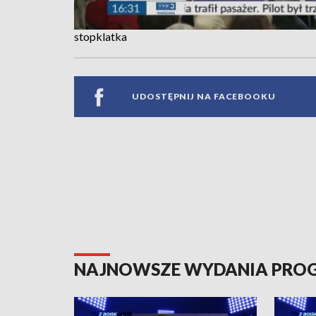
stopklatka
UDOSTĘPNIJ NA FACEBOOKU
NAJNOWSZE WYDANIA PR