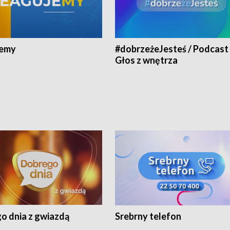
jemy
#dobrzeżeJesteś / Podcast 
Głos z wnętrza
o dnia z gwiazdą
Srebrny telefon