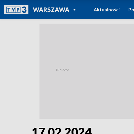
POWRÓT DO
WARSZAWA
Aktualności
Po
TVP REGIONY
17.02.2024