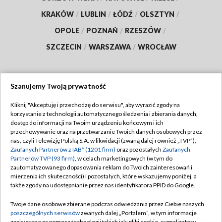
KRAKÓW
/
LUBLIN
/
ŁÓDŹ
/
OLSZTYN
/
OPOLE
/
POZNAŃ
/
RZESZÓW
/
SZCZECIN
/
WARSZAWA
/
WROCŁAW
Szanujemy Twoją prywatność
Dołącz do nas:
Kliknij "Akceptuję i przechodzę do serwisu", aby wyrazić zgody na
korzystanie z technologii automatycznego śledzenia i zbierania danych,
TVP
dostęp do informacji na Twoim urządzeniu końcowym i ich
Abonament TVP
przechowywanie oraz na przetwarzanie Twoich danych osobowych przez
Regulamin TVP
nas, czyli Telewizję Polską S.A. w likwidacji (zwaną dalej również „TVP”),
Emisja w TVP
Zaufanych Partnerów z IAB* (1201 firm)
oraz pozostałych
Zaufanych
Polityka prywatności
Partnerów TVP (93 firm)
, w celach marketingowych (w tym do
Centrum informacji TVP
Moje zgody
zautomatyzowanego dopasowania reklam do Twoich zainteresowań i
mierzenia ich skuteczności) i pozostałych, które wskazujemy poniżej, a
Naziemna Telewizja Cyfrowa
Pomoc
także zgody na udostępnianie przez nas identyfikatora PPID do Google.
Sklep TVP
Biuro reklamy
Twoje dane osobowe zbierane podczas odwiedzania przez Ciebie naszych
Rada Programowa
poszczególnych serwisów
zwanych dalej „Portalem”, w tym informacje
Kontakt
zapisywane za pomocą technologii takich jak: pliki cookie, sygnalizatory