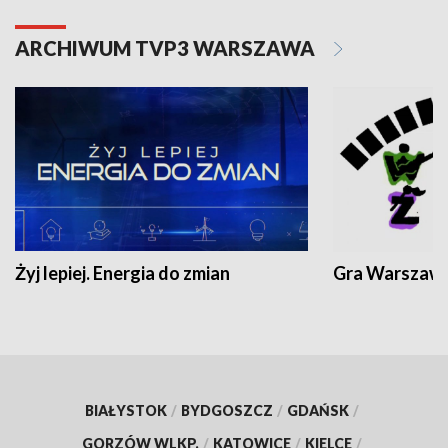
ARCHIWUM TVP3 WARSZAWA
Żyj lepiej. Energia do zmian
Gra Warszaw
BIAŁYSTOK
/
BYDGOSZCZ
/
GDAŃSK
/
GORZÓW WLKP.
/
KATOWICE
/
KIELCE
/