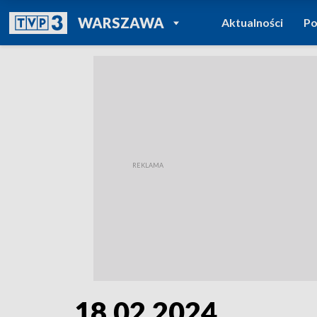
POWRÓT DO
WARSZAWA
Aktualności
Po
TVP REGIONY
18.02.2024