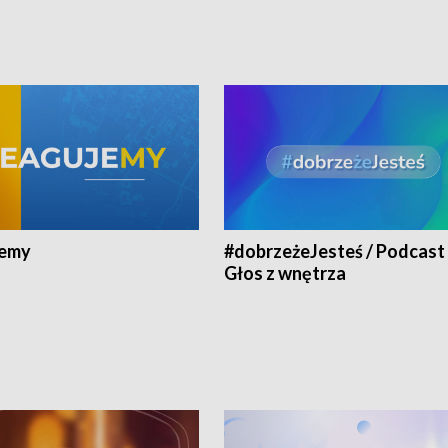
jemy
#dobrzeżeJesteś / Podcast 
Głos z wnętrza