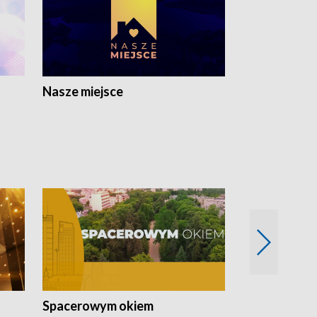
Nasze miejsce
Spacerowym okiem
Filmowe spo