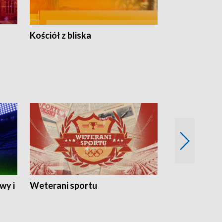
Kościół z bliska
wy i
Weterani sportu
Najlepsi Sp
2024