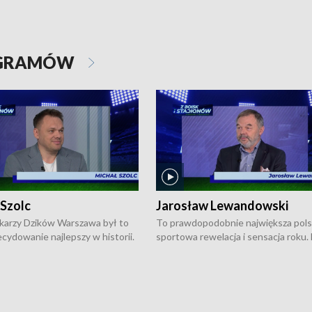
OGRAMÓW
 Szolc
Jarosław Lewandowski
karzy Dzików Warszawa był to
To prawdopodobnie największa pol
cydowanie najlepszy w historii.
sportowa rewelacja i sensacja roku.
pierwszy raz sięgnęli po
Chwalińska podbiła serca całej Pols
rodowe trofeum, wygrywając
kortach imienia Rolanda Garrosa w
ocno Europejską. Potem zaczęli
wielkoszlemowym turnieju French 
ekstraklasę. Po sezonie
przebijała się przez kwalifikacje, wyg
ym zadebiutowali w fazie play-
aż dziewięć pojedynków i dopiero w 