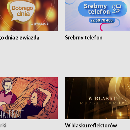
o dnia z gwiazdą
Srebrny telefon
rki
W blasku reflektorów