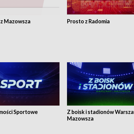
 z Mazowsza
Prosto z Radomia
ości Sportowe
Z boisk i stadionów Warsza
Mazowsza