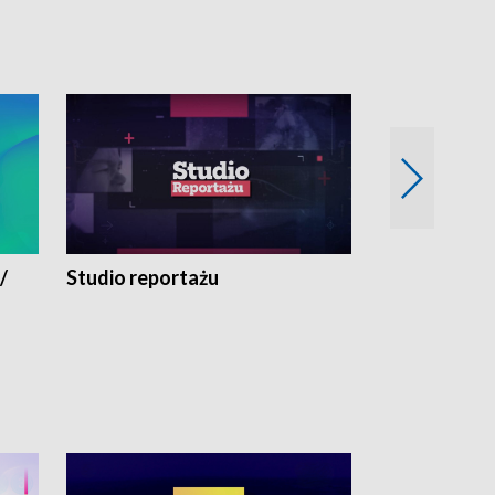
/
Studio reportażu
Eksperyment