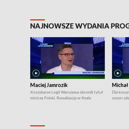
NAJNOWSZE WYDANIA PR
Maciej Jamrozik
Michał
Koszykarze Legii Warszawa obronili tytuł
Dla koszy
mistrza Polski. Rywalizacja w finale
sezon zde
ekstraklasy toczyła się do czterech
Najpierw 
zwycięstw i dopiero ostatni, siódmy mecz
międzyna
okazał się decydujący. W hali przy
Ligę Półn
Obrońców Tobruku na Bemowie
podbijać 
podopieczni estońskiego trenera Heiko
zasadnicz