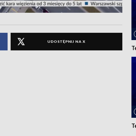
UDOSTĘPNIJ NA X
T
T