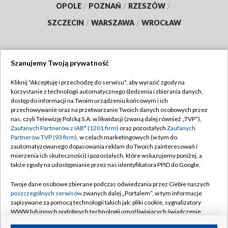
OPOLE
/
POZNAŃ
/
RZESZÓW
/
SZCZECIN
/
WARSZAWA
/
WROCŁAW
Szanujemy Twoją prywatność
Dołącz do nas:
Kliknij "Akceptuję i przechodzę do serwisu", aby wyrazić zgody na
korzystanie z technologii automatycznego śledzenia i zbierania danych,
TVP
dostęp do informacji na Twoim urządzeniu końcowym i ich
Abonament TVP
przechowywanie oraz na przetwarzanie Twoich danych osobowych przez
Regulamin TVP
nas, czyli Telewizję Polską S.A. w likwidacji (zwaną dalej również „TVP”),
Emisja w TVP
Polityka prywatności
Zaufanych Partnerów z IAB* (1201 firm)
oraz pozostałych
Zaufanych
Partnerów TVP (93 firm)
, w celach marketingowych (w tym do
Centrum informacji TVP
Moje zgody
zautomatyzowanego dopasowania reklam do Twoich zainteresowań i
mierzenia ich skuteczności) i pozostałych, które wskazujemy poniżej, a
Naziemna Telewizja Cyfrowa
Pomoc
także zgody na udostępnianie przez nas identyfikatora PPID do Google.
Sklep TVP
Biuro reklamy
Twoje dane osobowe zbierane podczas odwiedzania przez Ciebie naszych
Rada Programowa
Kontakt
poszczególnych serwisów
zwanych dalej „Portalem”, w tym informacje
zapisywane za pomocą technologii takich jak: pliki cookie, sygnalizatory
System NOS
WWW lub innych podobnych technologii umożliwiających świadczenie
dopasowanych i bezpiecznych usług, personalizację treści oraz reklam,
Informacje o nadawcy
Kanały