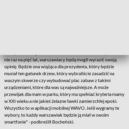
konsultacjach społecznych i referendach lokalnych. "Każdy
ze swojego smartfona będzie mógł nie tylko wyrazić opinię o
swojej ulicy, osiedlu, dzielnicy czy całym mieście, ale również
związać władze miasta swoją decyzją" - dodał.
W aplikacji WAVO mieszkańcy będą mogli zadecydować,
jakie drzewo chcą posadzić przy swojej ulicy czy wybudować
skatepark albo gdzie zbudować chodnik. "W każdej chwili, a
nie raz na pięć lat, warszawiacy będą mogli wyrazić swoją
opinię. Będzie ona wiążąca dla prezydenta, który będzie
musiał ten gatunek drzew, który wybraliście zasadzić na
waszym skwerze czy wybudować plac zabaw z takimi
urządzeniami, które dla was są najważniejsze. A może
przewijak dla mam w parku, który ma spełniać kryteria mamy
w XXI wieku a nie jakieś żelazne ławki zamierzchłej epoki.
Wszystko to w aplikacji mobilnej WAVO. Jeśli wygramy te
wybory, to każdy warszawiak będzie ją miał w swoim
smartfonie" - podkreślił Bocheński.