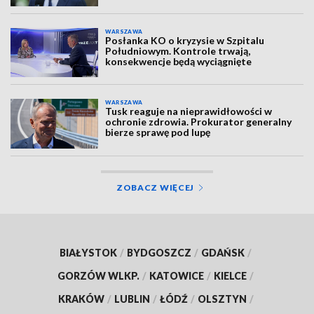
WARSZAWA
Posłanka KO o kryzysie w Szpitalu
Południowym. Kontrole trwają,
konsekwencje będą wyciągnięte
WARSZAWA
Tusk reaguje na nieprawidłowości w
ochronie zdrowia. Prokurator generalny
bierze sprawę pod lupę
ZOBACZ WIĘCEJ
BIAŁYSTOK
/
BYDGOSZCZ
/
GDAŃSK
/
GORZÓW WLKP.
/
KATOWICE
/
KIELCE
/
KRAKÓW
/
LUBLIN
/
ŁÓDŹ
/
OLSZTYN
/