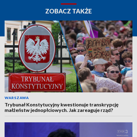
ZOBACZ TAKŻE
WARSZAWA
Trybunał Konstytucyjny kwestionuje transkrypcję
małżeństw jednopłciowych. Jak zareaguje rząd?