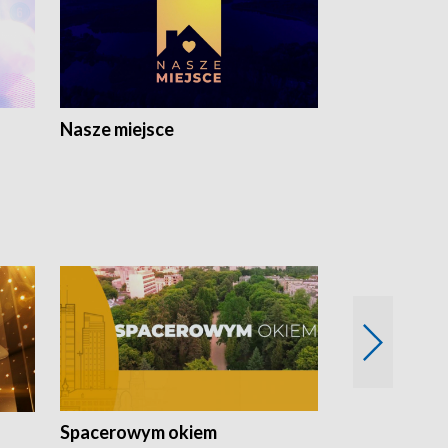
Nasze miejsce
Spacerowym okiem
Filmowe spo