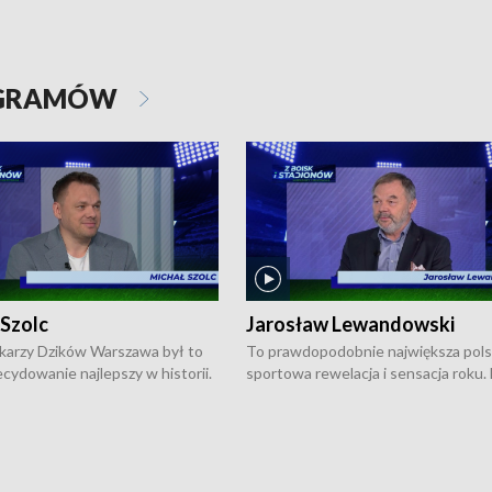
OGRAMÓW
 Szolc
Jarosław Lewandowski
karzy Dzików Warszawa był to
To prawdopodobnie największa pol
cydowanie najlepszy w historii.
sportowa rewelacja i sensacja roku.
pierwszy raz sięgnęli po
Chwalińska podbiła serca całej Pols
rodowe trofeum, wygrywając
kortach imienia Rolanda Garrosa w
ocno Europejską. Potem zaczęli
wielkoszlemowym turnieju French 
ekstraklasę. Po sezonie
przebijała się przez kwalifikacje, wyg
ym zadebiutowali w fazie play-
aż dziewięć pojedynków i dopiero w 