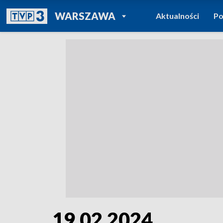
POWRÓT DO
WARSZAWA
Aktualności
Po
TVP REGIONY
19.02.2024