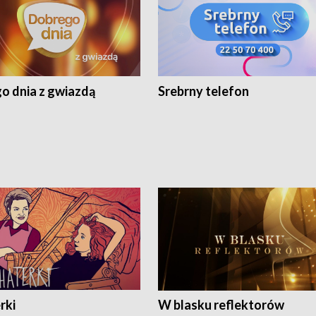
o dnia z gwiazdą
Srebrny telefon
rki
W blasku reflektorów