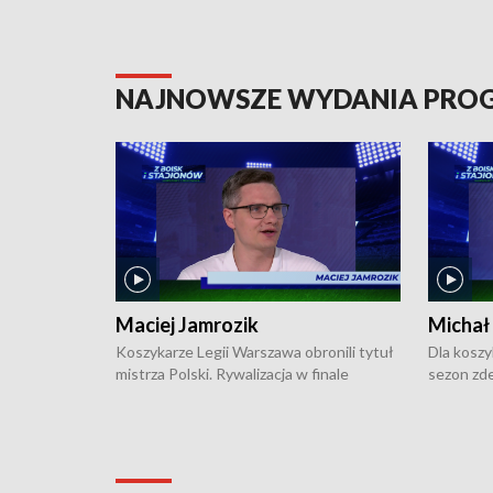
NAJNOWSZE WYDANIA PR
Maciej Jamrozik
Michał
Koszykarze Legii Warszawa obronili tytuł
Dla koszy
mistrza Polski. Rywalizacja w finale
sezon zde
ekstraklasy toczyła się do czterech
Najpierw 
zwycięstw i dopiero ostatni, siódmy mecz
międzyna
okazał się decydujący. W hali przy
Ligę Półn
Obrońców Tobruku na Bemowie
podbijać 
podopieczni estońskiego trenera Heiko
zasadnicz