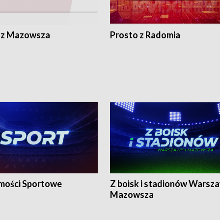
 z Mazowsza
Prosto z Radomia
ości Sportowe
Z boisk i stadionów Warsza
Mazowsza