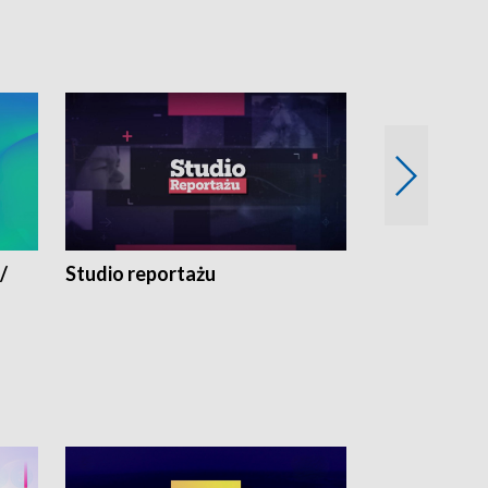
/
Studio reportażu
Eksperyment