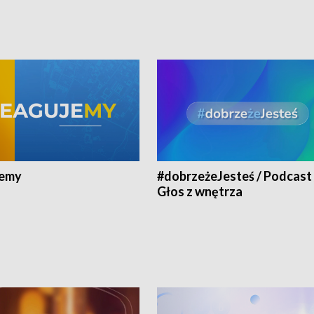
jemy
#dobrzeżeJesteś / Podcast 
Głos z wnętrza