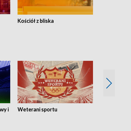
Kościół z bliska
wy i
Weterani sportu
Najlepsi Sp
2024