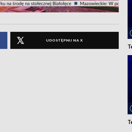
UDOSTĘPNIJ NA X
T
T