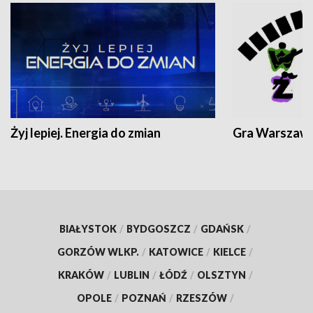
Żyj lepiej. Energia do zmian
Gra Warszaw
BIAŁYSTOK
/
BYDGOSZCZ
/
GDAŃSK
/
GORZÓW WLKP.
/
KATOWICE
/
KIELCE
/
KRAKÓW
/
LUBLIN
/
ŁÓDŹ
/
OLSZTYN
/
OPOLE
/
POZNAŃ
/
RZESZÓW
/