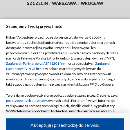
SZCZECIN
/
WARSZAWA
/
WROCŁAW
Szanujemy Twoją prywatność
Dołącz do nas:
Kliknij "Akceptuję i przechodzę do serwisu", aby wyrazić zgody na
korzystanie z technologii automatycznego śledzenia i zbierania danych,
TVP
dostęp do informacji na Twoim urządzeniu końcowym i ich
Abonament TVP
przechowywanie oraz na przetwarzanie Twoich danych osobowych przez
Regulamin TVP
nas, czyli Telewizję Polską S.A. w likwidacji (zwaną dalej również „TVP”),
Emisja w TVP
Zaufanych Partnerów z IAB* (1201 firm)
oraz pozostałych
Zaufanych
Polityka prywatności
Partnerów TVP (93 firm)
, w celach marketingowych (w tym do
Centrum informacji TVP
Moje zgody
zautomatyzowanego dopasowania reklam do Twoich zainteresowań i
mierzenia ich skuteczności) i pozostałych, które wskazujemy poniżej, a
Naziemna Telewizja Cyfrowa
Pomoc
także zgody na udostępnianie przez nas identyfikatora PPID do Google.
Sklep TVP
Biuro reklamy
Twoje dane osobowe zbierane podczas odwiedzania przez Ciebie naszych
Rada Programowa
poszczególnych serwisów
zwanych dalej „Portalem”, w tym informacje
Kontakt
zapisywane za pomocą technologii takich jak: pliki cookie, sygnalizatory
System NOS
WWW lub innych podobnych technologii umożliwiających świadczenie
dopasowanych i bezpiecznych usług, personalizację treści oraz reklam,
Informacje o nadawcy
Kanały
udostępnianie funkcji mediów społecznościowych oraz analizowanie
Akceptuję i przechodzę do serwisu
ruchu w Internecie.
Program dla prasy