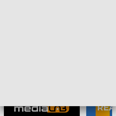
Plebiscyt Najlepsi Sportowcy
Wiadomości 
Warszawy 2025
SPOŁECZEŃSTWO