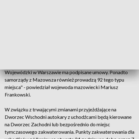
przekazał zespół prasowy wojewody mazowieckiego. W
związku z tym Norwegian Refugee Council Poland
poinformowało o planowanym zamknięciu punktu.
"Przeanalizowaliśmy sytuację i jesteśmy świadomi skali
napływu uchodźców. Stąd decyzja o utworzeniu w tym
miejscu punktu informacyjnego, analogicznie do działającego
punktu na Dworcu Zachodnim. Należy podkreślić, że
przybywający uchodźcy z Ukrainy mają zapewniony nocleg i
wyżywienie w 4 punktach, z którymi Mazowiecki Urząd
Wojewódzki w Warszawie ma podpisane umowy. Ponadto
samorządy z Mazowsza również prowadzą 92 tego typu
miejsca" - powiedział wojewoda mazowiecki Mariusz
Frankowski.
W związku z trwającymi zmianami przyjeżdżające na
Dworzec Wschodni autokary z uchodźcami będą kierowane
na Dworzec Zachodni lub bezpośrednio do miejsc
tymczasowego zakwaterowania. Punkty zakwaterowania dla