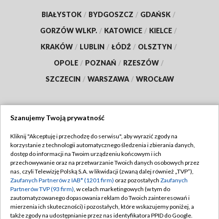
BIAŁYSTOK
/
BYDGOSZCZ
/
GDAŃSK
/
GORZÓW WLKP.
/
KATOWICE
/
KIELCE
/
KRAKÓW
/
LUBLIN
/
ŁÓDŹ
/
OLSZTYN
/
OPOLE
/
POZNAŃ
/
RZESZÓW
/
SZCZECIN
/
WARSZAWA
/
WROCŁAW
Szanujemy Twoją prywatność
Dołącz do nas:
Kliknij "Akceptuję i przechodzę do serwisu", aby wyrazić zgody na
korzystanie z technologii automatycznego śledzenia i zbierania danych,
TVP
dostęp do informacji na Twoim urządzeniu końcowym i ich
Abonament TVP
przechowywanie oraz na przetwarzanie Twoich danych osobowych przez
Regulamin TVP
nas, czyli Telewizję Polską S.A. w likwidacji (zwaną dalej również „TVP”),
Emisja w TVP
Polityka prywatności
Zaufanych Partnerów z IAB* (1201 firm)
oraz pozostałych
Zaufanych
Partnerów TVP (93 firm)
, w celach marketingowych (w tym do
Centrum informacji TVP
Moje zgody
zautomatyzowanego dopasowania reklam do Twoich zainteresowań i
mierzenia ich skuteczności) i pozostałych, które wskazujemy poniżej, a
Naziemna Telewizja Cyfrowa
Pomoc
także zgody na udostępnianie przez nas identyfikatora PPID do Google.