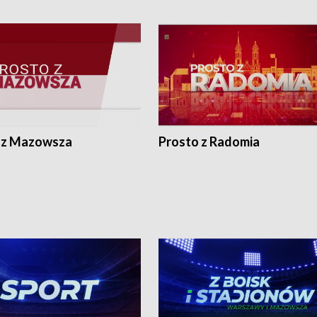
 z Mazowsza
Prosto z Radomia