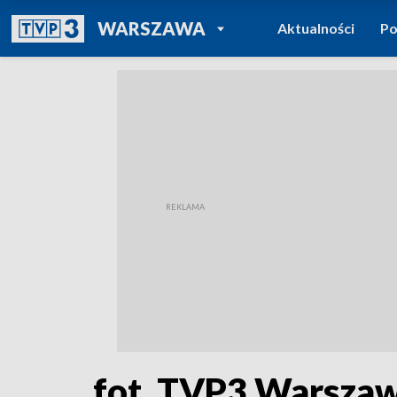
POWRÓT DO
WARSZAWA
Aktualności
Po
TVP REGIONY
fot. TVP3 Warsza