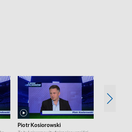
Piotr Kosiorowski
Tomasz Mat