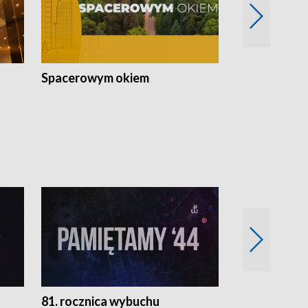
Spacerowym okiem
Filmowe spo
81. rocznica wybuchu
Retro Wawa