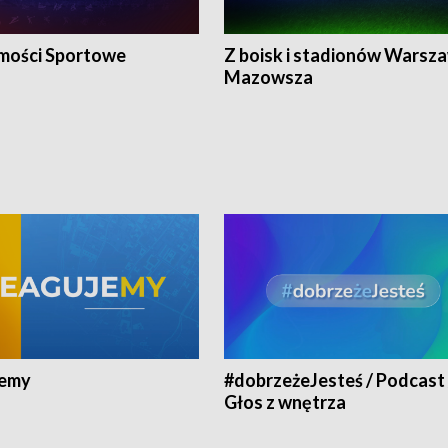
ości Sportowe
Z boisk i stadionów Warsza
Mazowsza
jemy
#dobrzeżeJesteś / Podcast 
Głos z wnętrza