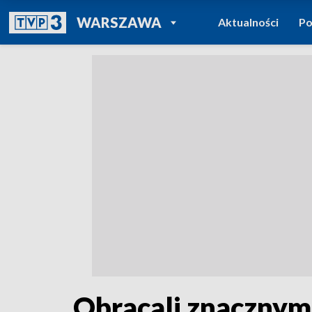
POWRÓT DO
WARSZAWA
Aktualności
Po
TVP REGIONY
Obracali znacznymi