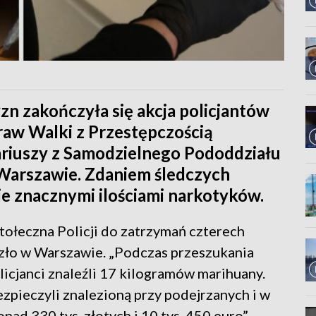
n zakończyła się akcja policjantów
raw Walki z Przestępczością
riuszy z Samodzielnego Pododdziału
 Warszawie. Zdaniem śledczych
ie znacznymi ilościami narkotyków.
ołeczna Policji do zatrzymań czterech
zło w Warszawie. „Podczas przeszukania
icjanci znaleźli 17 kilogramów marihuany.
zpieczyli znalezioną przy podejrzanych i w
ad 330 tys. złotych i 10 tys. 450 euro” -