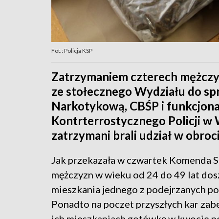
Fot.: Policja KSP
Zatrzymaniem czterech mężczyz
ze stołecznego Wydziału do sp
Narkotykową, CBŚP i funkcjona
Kontrterrostycznego Policji w
zatrzymani brali udział w obroc
Jak przekazała w czwartek Komenda St
mężczyzn w wieku od 24 do 49 lat dos
mieszkania jednego z podejrzanych pol
Ponadto na poczet przyszłych kar zabe
ich mieszkaniach gotówkę w kwocie pon