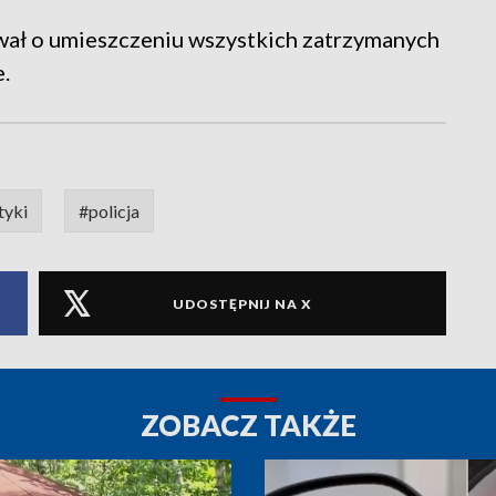
wał o umieszczeniu wszystkich zatrzymanych
.
tyki
#policja
UDOSTĘPNIJ NA X
ZOBACZ TAKŻE