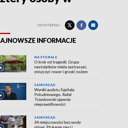
UDOSTĘPNIJ:
AJNOWSZE INFORMACJE
NA SYGNALE
O krok od tragedii. Grupa
nastolatków miała zastraszać,
zniszczyć rower i grozić nożem
SAMORZĄD
Wyniki audytu Szpitala
Południowego. Rafał
Trzaskowski ujawnia
nieprawidłowości
SAMORZĄD
34 miejscowości bez wody
pitnej. Płukanie sieci i