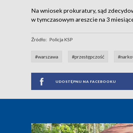
Na wniosek prokuratury, sąd zdecydo
w tymczasowym areszcie na 3 miesiące
Źródło:
Policja KSP
#warszawa
#przestępczość
#narko
UDOSTĘPNIJ NA FACEBOOKU