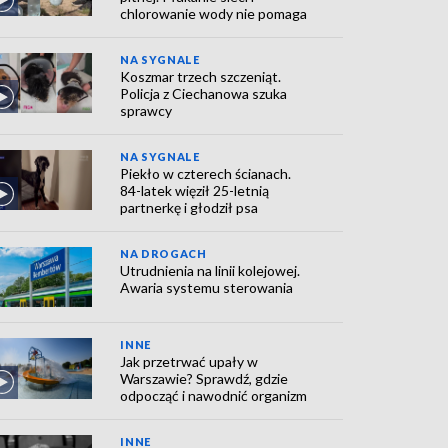
chlorowanie wody nie pomaga
NA SYGNALE
Koszmar trzech szczeniąt.
Policja z Ciechanowa szuka
sprawcy
NA SYGNALE
Piekło w czterech ścianach.
84-latek więził 25-letnią
partnerkę i głodził psa
NA DROGACH
Utrudnienia na linii kolejowej.
Awaria systemu sterowania
INNE
Jak przetrwać upały w
Warszawie? Sprawdź, gdzie
odpocząć i nawodnić organizm
INNE