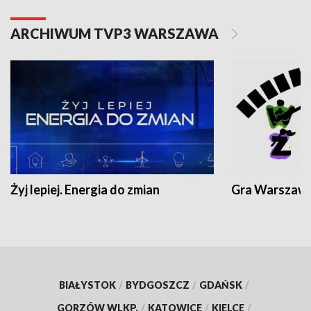
ARCHIWUM TVP3 WARSZAWA
Żyj lepiej. Energia do zmian
Gra Warszaw
BIAŁYSTOK
/
BYDGOSZCZ
/
GDAŃSK
/
GORZÓW WLKP.
/
KATOWICE
/
KIELCE
/