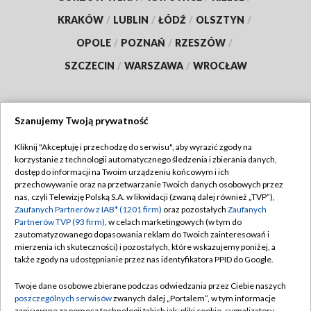
KRAKÓW
/
LUBLIN
/
ŁÓDŹ
/
OLSZTYN
/
OPOLE
/
POZNAŃ
/
RZESZÓW
/
SZCZECIN
/
WARSZAWA
/
WROCŁAW
Szanujemy Twoją prywatność
Dołącz do nas:
Kliknij "Akceptuję i przechodzę do serwisu", aby wyrazić zgody na
korzystanie z technologii automatycznego śledzenia i zbierania danych,
TVP
dostęp do informacji na Twoim urządzeniu końcowym i ich
Abonament TVP
przechowywanie oraz na przetwarzanie Twoich danych osobowych przez
Regulamin TVP
nas, czyli Telewizję Polską S.A. w likwidacji (zwaną dalej również „TVP”),
Emisja w TVP
Zaufanych Partnerów z IAB* (1201 firm)
oraz pozostałych
Zaufanych
Polityka prywatności
Partnerów TVP (93 firm)
, w celach marketingowych (w tym do
Centrum informacji TVP
Moje zgody
zautomatyzowanego dopasowania reklam do Twoich zainteresowań i
mierzenia ich skuteczności) i pozostałych, które wskazujemy poniżej, a
Naziemna Telewizja Cyfrowa
Pomoc
także zgody na udostępnianie przez nas identyfikatora PPID do Google.
Sklep TVP
Biuro reklamy
Twoje dane osobowe zbierane podczas odwiedzania przez Ciebie naszych
Rada Programowa
poszczególnych serwisów
zwanych dalej „Portalem”, w tym informacje
Kontakt
zapisywane za pomocą technologii takich jak: pliki cookie, sygnalizatory