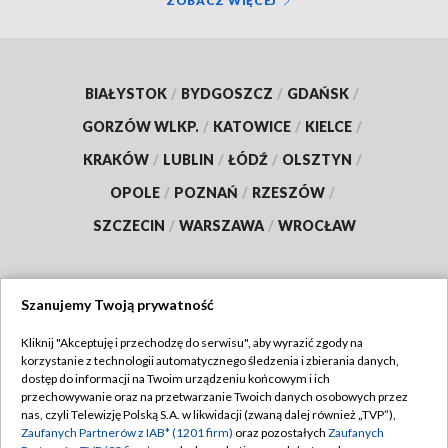
ZOBACZ WIĘCEJ
BIAŁYSTOK
/
BYDGOSZCZ
/
GDAŃSK
/
GORZÓW WLKP.
/
KATOWICE
/
KIELCE
/
KRAKÓW
/
LUBLIN
/
ŁÓDŹ
/
OLSZTYN
/
OPOLE
/
POZNAŃ
/
RZESZÓW
/
SZCZECIN
/
WARSZAWA
/
WROCŁAW
Szanujemy Twoją prywatność
Dołącz do nas:
Kliknij "Akceptuję i przechodzę do serwisu", aby wyrazić zgody na
korzystanie z technologii automatycznego śledzenia i zbierania danych,
TVP
dostęp do informacji na Twoim urządzeniu końcowym i ich
Abonament TVP
przechowywanie oraz na przetwarzanie Twoich danych osobowych przez
Regulamin TVP
nas, czyli Telewizję Polską S.A. w likwidacji (zwaną dalej również „TVP”),
Emisja w TVP
Polityka prywatności
Zaufanych Partnerów z IAB* (1201 firm)
oraz pozostałych
Zaufanych