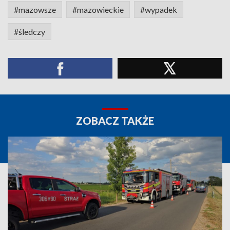
#mazowsze
#mazowieckie
#wypadek
#śledczy
ZOBACZ TAKŻE