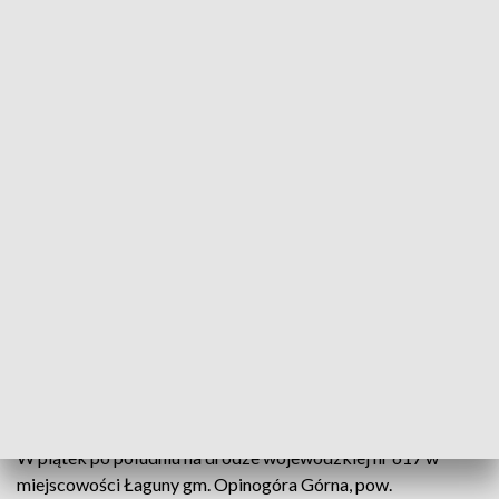
fot. TVP3 Warszawa
Śledczy badają okoliczności wypadku, w którym
zginęły dwie osoby, a trzy zostały ranne. W
powiecie ciechanowskim kierowca osobowego opla
zjechał na przeciwny pas i zderzył się z ciężarówką -
poinformował w sobotę PAP st. post. Piotr
Pokorski z mazowieckiej policji.
W piątek po południu na drodze wojewódzkiej nr 617 w
miejscowości Łaguny gm. Opinogóra Górna, pow.