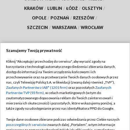
KRAKÓW
/
LUBLIN
/
ŁÓDŹ
/
OLSZTYN
/
OPOLE
/
POZNAŃ
/
RZESZÓW
/
SZCZECIN
/
WARSZAWA
/
WROCŁAW
Szanujemy Twoją prywatność
Dołącz do nas:
Kliknij "Akceptuję i przechodzę do serwisu", aby wyrazić zgody na
korzystanie z technologii automatycznego śledzenia i zbierania danych,
TVP
dostęp do informacji na Twoim urządzeniu końcowym i ich
Abonament TVP
przechowywanie oraz na przetwarzanie Twoich danych osobowych przez
Regulamin TVP
nas, czyli Telewizję Polską S.A. w likwidacji (zwaną dalej również „TVP”),
Emisja w TVP
Zaufanych Partnerów z IAB* (1201 firm)
oraz pozostałych
Zaufanych
Polityka prywatności
Partnerów TVP (93 firm)
, w celach marketingowych (w tym do
Centrum informacji TVP
Moje zgody
zautomatyzowanego dopasowania reklam do Twoich zainteresowań i
mierzenia ich skuteczności) i pozostałych, które wskazujemy poniżej, a
Naziemna Telewizja Cyfrowa
Pomoc
także zgody na udostępnianie przez nas identyfikatora PPID do Google.
Sklep TVP
Biuro reklamy
Twoje dane osobowe zbierane podczas odwiedzania przez Ciebie naszych
Rada Programowa
poszczególnych serwisów
zwanych dalej „Portalem”, w tym informacje
Kontakt
zapisywane za pomocą technologii takich jak: pliki cookie, sygnalizatory