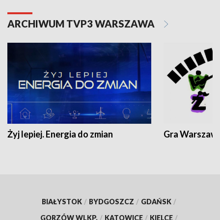
ARCHIWUM TVP3 WARSZAWA
Żyj lepiej. Energia do zmian
Gra Warszaw
BIAŁYSTOK
/
BYDGOSZCZ
/
GDAŃSK
/
GORZÓW WLKP.
/
KATOWICE
/
KIELCE
/