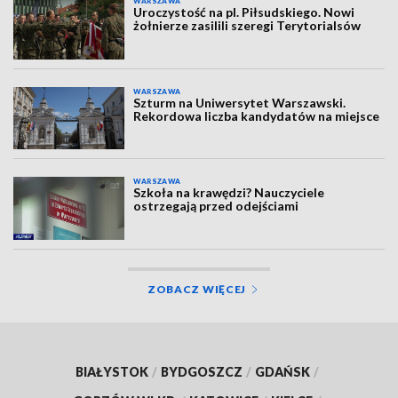
WARSZAWA
Uroczystość na pl. Piłsudskiego. Nowi
żołnierze zasilili szeregi Terytorialsów
WARSZAWA
Szturm na Uniwersytet Warszawski.
Rekordowa liczba kandydatów na miejsce
WARSZAWA
Szkoła na krawędzi? Nauczyciele
ostrzegają przed odejściami
ZOBACZ WIĘCEJ
BIAŁYSTOK
/
BYDGOSZCZ
/
GDAŃSK
/