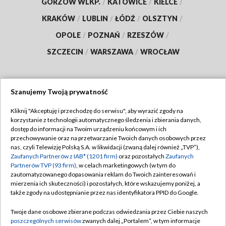
GORZÓW WLKP.
/
KATOWICE
/
KIELCE
/
KRAKÓW
/
LUBLIN
/
ŁÓDŹ
/
OLSZTYN
/
OPOLE
/
POZNAŃ
/
RZESZÓW
/
SZCZECIN
/
WARSZAWA
/
WROCŁAW
Szanujemy Twoją prywatność
Dołącz do nas:
Kliknij "Akceptuję i przechodzę do serwisu", aby wyrazić zgody na
korzystanie z technologii automatycznego śledzenia i zbierania danych,
TVP
dostęp do informacji na Twoim urządzeniu końcowym i ich
Abonament TVP
przechowywanie oraz na przetwarzanie Twoich danych osobowych przez
Regulamin TVP
nas, czyli Telewizję Polską S.A. w likwidacji (zwaną dalej również „TVP”),
Emisja w TVP
Polityka prywatności
Zaufanych Partnerów z IAB* (1201 firm)
oraz pozostałych
Zaufanych
Partnerów TVP (93 firm)
, w celach marketingowych (w tym do
Centrum informacji TVP
Moje zgody
zautomatyzowanego dopasowania reklam do Twoich zainteresowań i
mierzenia ich skuteczności) i pozostałych, które wskazujemy poniżej, a
Naziemna Telewizja Cyfrowa
Pomoc
także zgody na udostępnianie przez nas identyfikatora PPID do Google.
Sklep TVP
Biuro reklamy
Twoje dane osobowe zbierane podczas odwiedzania przez Ciebie naszych
Rada Programowa
Kontakt
poszczególnych serwisów
zwanych dalej „Portalem”, w tym informacje