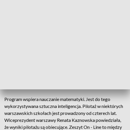
fot. PAP/Mateusz Marek
Program „Zeszyt On - Line” pojawi się we
wszystkich warszawskich szkołach. Władze stolicy
chcą przeznaczyć 14,5 mln złotych na jego
wdrożenie.
Program wspiera nauczanie matematyki. Jest do tego
wykorzystywana sztuczna inteligencja. Pilotaż w niektórych
warszawskich szkołach jest prowadzony od czterech lat.
Wiceprezydent warszawy Renata Kaznowska powiedziała,
że wyniki pilotażu są obiecujące. Zeszyt On - Line to między