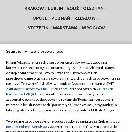
KRAKÓW
/
LUBLIN
/
ŁÓDŹ
/
OLSZTYN
/
OPOLE
/
POZNAŃ
/
RZESZÓW
/
SZCZECIN
/
WARSZAWA
/
WROCŁAW
Szanujemy Twoją prywatność
Dołącz do nas:
Kliknij "Akceptuję i przechodzę do serwisu", aby wyrazić zgody na
korzystanie z technologii automatycznego śledzenia i zbierania danych,
TVP
dostęp do informacji na Twoim urządzeniu końcowym i ich
Abonament TVP
przechowywanie oraz na przetwarzanie Twoich danych osobowych przez
Regulamin TVP
nas, czyli Telewizję Polską S.A. w likwidacji (zwaną dalej również „TVP”),
Emisja w TVP
Zaufanych Partnerów z IAB* (1201 firm)
oraz pozostałych
Zaufanych
Polityka prywatności
Partnerów TVP (93 firm)
, w celach marketingowych (w tym do
Centrum informacji TVP
Moje zgody
zautomatyzowanego dopasowania reklam do Twoich zainteresowań i
mierzenia ich skuteczności) i pozostałych, które wskazujemy poniżej, a
Naziemna Telewizja Cyfrowa
Pomoc
także zgody na udostępnianie przez nas identyfikatora PPID do Google.
Sklep TVP
Biuro reklamy
Twoje dane osobowe zbierane podczas odwiedzania przez Ciebie naszych
Rada Programowa
poszczególnych serwisów
zwanych dalej „Portalem”, w tym informacje
Kontakt
zapisywane za pomocą technologii takich jak: pliki cookie, sygnalizatory