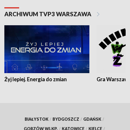
ARCHIWUM TVP3 WARSZAWA
Żyj lepiej. Energia do zmian
Gra Warszaw
BIAŁYSTOK
/
BYDGOSZCZ
/
GDAŃSK
/
GORZÓW WLKP.
/
KATOWICE
/
KIELCE
/