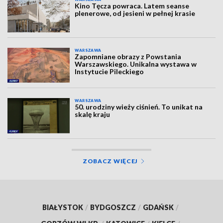
Kino Tęcza powraca. Latem seanse
plenerowe, od jesieni w pełnej krasie
WARSZAWA
Zapomniane obrazy z Powstania
Warszawskiego. Unikalna wystawa w
Instytucie Pileckiego
WARSZAWA
50. urodziny wieży ciśnień. To unikat na
skalę kraju
ZOBACZ WIĘCEJ
BIAŁYSTOK
/
BYDGOSZCZ
/
GDAŃSK
/