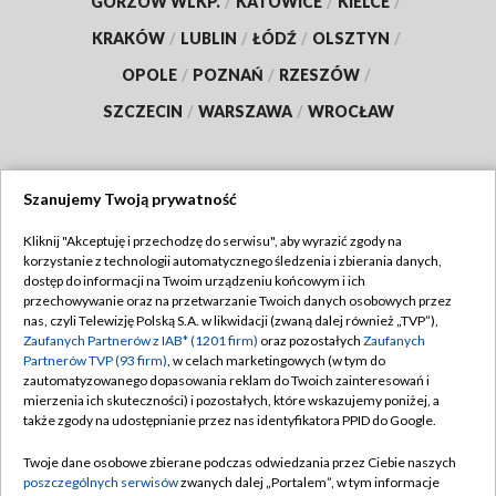
GORZÓW WLKP.
/
KATOWICE
/
KIELCE
/
KRAKÓW
/
LUBLIN
/
ŁÓDŹ
/
OLSZTYN
/
OPOLE
/
POZNAŃ
/
RZESZÓW
/
SZCZECIN
/
WARSZAWA
/
WROCŁAW
Szanujemy Twoją prywatność
Dołącz do nas:
Kliknij "Akceptuję i przechodzę do serwisu", aby wyrazić zgody na
korzystanie z technologii automatycznego śledzenia i zbierania danych,
TVP
dostęp do informacji na Twoim urządzeniu końcowym i ich
Abonament TVP
przechowywanie oraz na przetwarzanie Twoich danych osobowych przez
Regulamin TVP
nas, czyli Telewizję Polską S.A. w likwidacji (zwaną dalej również „TVP”),
Emisja w TVP
Polityka prywatności
Zaufanych Partnerów z IAB* (1201 firm)
oraz pozostałych
Zaufanych
Partnerów TVP (93 firm)
, w celach marketingowych (w tym do
Centrum informacji TVP
Moje zgody
zautomatyzowanego dopasowania reklam do Twoich zainteresowań i
mierzenia ich skuteczności) i pozostałych, które wskazujemy poniżej, a
Naziemna Telewizja Cyfrowa
Pomoc
także zgody na udostępnianie przez nas identyfikatora PPID do Google.
Sklep TVP
Biuro reklamy
Twoje dane osobowe zbierane podczas odwiedzania przez Ciebie naszych
Rada Programowa
Kontakt
poszczególnych serwisów
zwanych dalej „Portalem”, w tym informacje