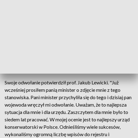
Wyjaśniono, że odwołanie nastąpiło na podstawie ustawy o
Ochronie zabytków i opiece nad zabytkami i Kodeksu pracy.
"Do zadań wojewódzkiego konserwatora zabytków należy
m.in.: prowadzenie rejestru i wojewódzkiej ewidencji
zabytków, sprawowanie nadzoru nad prawidłowym
przebiegiem prac konserwatorskich, archeologicznych czy
restauratorskich. Opracowuje on także wojewódzkie plany
opieki nad zabytkami, a swoje zadania wykonuje za pomocą
Wojewódzkiego Urzędu Ochrony Zabytków" - przekazano
w oświadczeniu.
Swoje odwołanie potwierdził prof. Jakub Lewicki. "Już
wcześniej prosiłem panią minister o zdjęcie mnie z tego
stanowiska. Pani minister przychyliła się do tego i dzisiaj pan
wojewoda wręczył mi odwołanie. Uważam, że to najlepsza
sytuacja dla mnie i dla urzędu. Zaszczytem dla mnie było to
siedem lat pracować. W mojej ocenie jest to najlepszy urząd
konserwatorski w Polsce. Odnieśliśmy wiele sukcesów,
wykonaliśmy ogromną liczbę wpisów do rejestru i